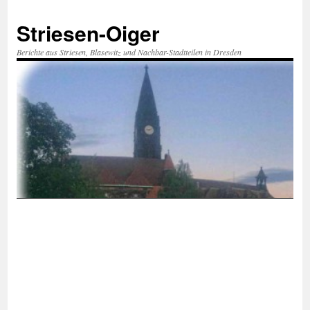
Zum
Inhalt
Striesen-Oiger
springen
Berichte aus Striesen, Blasewitz und Nachbar-Stadtteilen in Dresden