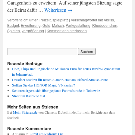
Garagenhofs zu erweitern. Auf seiner jüngsten Sitzung sagte
der Beirat dafür …
Weiterlesen
→
Veröffentlicht unter
Freizeit
,
spielplatz
|
Verschlagwortet mit
Abriss
,
Budget
,
Erweiterung
,
Geld
,
Matsch
,
Parkgestaltung
,
Rhododendron
,
Spielen
,
vergrößerung
|
Kommentar hinterlassen
Neueste Beiträge
Holz, Chips und Englisch: 63 Millionen Euro für neues Brecht-Gymnasium
in Johannstadt
Dresdner Stadtrat für neuen S-Bahn-Halt am Richard-Strauss-Platz
Sollten Sie das HONOR Magic V6 kaufen?
Senioren ärgern sich über geplante Fahrradstraße in Tolkewitz
Streit um Radroute Ost
Mehr Seiten aus Striesen
Bei
Mein-Striesen.de
von Clemens Kubeil findet Ihr mehr Berichte aus dem
Stadtteil.
Neueste Kommentare
Aquarius
zu
Streit um Radroute Ost