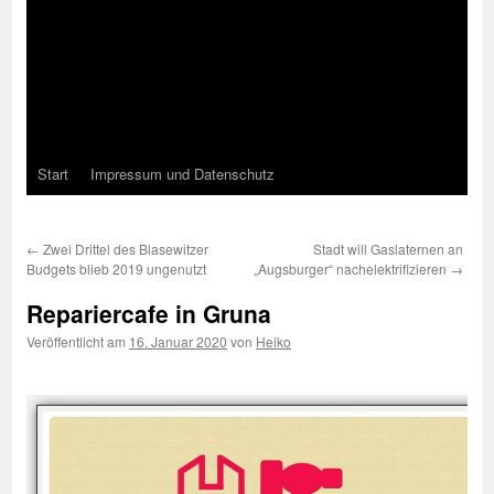
Start
Impressum und Datenschutz
←
Zwei Drittel des Blasewitzer
Stadt will Gaslaternen an
Budgets blieb 2019 ungenutzt
„Augsburger“ nachelektrifizieren
→
Repariercafe in Gruna
Veröffentlicht am
16. Januar 2020
von
Heiko