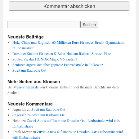
Neueste Beiträge
Holz, Chips und Englisch: 63 Millionen Euro für neues Brecht-Gymnasium
in Johannstadt
Dresdner Stadtrat für neuen S-Bahn-Halt am Richard-Strauss-Platz
Sollten Sie das HONOR Magic V6 kaufen?
Senioren ärgern sich über geplante Fahrradstraße in Tolkewitz
Streit um Radroute Ost
Mehr Seiten aus Striesen
Bei
Mein-Striesen.de
von Clemens Kubeil findet Ihr mehr Berichte aus dem
Stadtteil.
Neueste Kommentare
Aquarius
zu
Streit um Radroute Ost
Cegorach
zu
Streit um Radroute Ost
Heiko
zu
Zuviel Autos auf Radroute Dresden-Ost: Laubestraße wird teils
Einbahnstraße
Frank Meyer
zu
Zuviel Autos auf Radroute Dresden-Ost: Laubestraße wird
teils Einbahnstraße