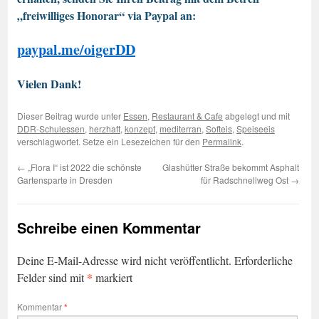
„freiwilliges Honorar“ via Paypal an:
paypal.me/oigerDD
Vielen Dank!
Dieser Beitrag wurde unter
Essen
,
Restaurant & Cafe
abgelegt und mit
DDR-Schulessen
,
herzhaft
,
konzept
,
mediterran
,
Softeis
,
Speiseeis
verschlagwortet. Setze ein Lesezeichen für den
Permalink
.
←
„Flora I“ ist 2022 die schönste
Glashütter Straße bekommt Asphalt
Gartensparte in Dresden
für Radschnellweg Ost
→
Schreibe einen Kommentar
Deine E-Mail-Adresse wird nicht veröffentlicht.
Erforderliche
*
Felder sind mit
markiert
Kommentar
*