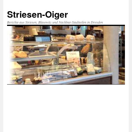
Zum
Inhalt
Striesen-Oiger
springen
Berichte aus Striesen, Blasewitz und Nachbar-Stadtteilen in Dresden