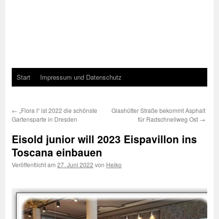
Start
Impressum und Datenschutz
←
„Flora I“ ist 2022 die schönste
Glashütter Straße bekommt Asphalt
Gartensparte in Dresden
für Radschnellweg Ost
→
Eisold junior will 2023 Eispavillon ins
Toscana einbauen
Veröffentlicht am
27. Juni 2022
von
Heiko