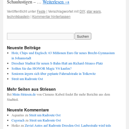
Schaulustigen – …
Weiterlesen
→
Veröffentlicht unter
Feste
|
Verschlagwortet mit
DIY
,
star wars
,
technikbasteln
|
Kommentar hinterlassen
Neueste Beiträge
Holz, Chips und Englisch: 63 Millionen Euro für neues Brecht-Gymnasium
in Johannstadt
Dresdner Stadtrat für neuen S-Bahn-Halt am Richard-Strauss-Platz
Sollten Sie das HONOR Magic V6 kaufen?
Senioren ärgern sich über geplante Fahrradstraße in Tolkewitz
Streit um Radroute Ost
Mehr Seiten aus Striesen
Bei
Mein-Striesen.de
von Clemens Kubeil findet Ihr mehr Berichte aus dem
Stadtteil.
Neueste Kommentare
Aquarius
zu
Streit um Radroute Ost
Cegorach
zu
Streit um Radroute Ost
Heiko
zu
Zuviel Autos auf Radroute Dresden-Ost: Laubestraße wird teils