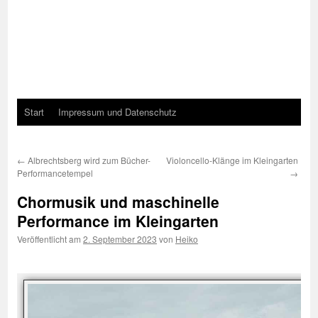
Start
Impressum und Datenschutz
←
Albrechtsberg wird zum Bücher-
Violoncello-Klänge im Kleingarten
Performancetempel
→
Chormusik und maschinelle
Performance im Kleingarten
Veröffentlicht am
2. September 2023
von
Heiko