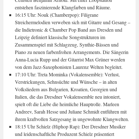
entstehen faszinierende Klangfarben und Räume.
16:15 Uhr: Nouk (Chamberpop): Filigrane
Streichermelodien verweben sich mit Gitarre und Gesang –
die Indietronic & Chamber Pop Band aus Dresden und
Leipzig definiert klassische Songstrukturen im
Zusammenspiel mit Schlagzeug, Synthie-Bässen und
Piano zu neuen farbenfrohen Arrangements. Die Sängerin
Anna-Lucia Rupp und der Gitarrist Max Grüner werden
von dem Jazz-Saxophonisten Laurenz Welten begleitet.
17:10 Uhr: Treta Mominka (Vokalensemble): Verlust,
Verstrickungen, Sehnsüchte und Wünsche – in alten
Volksliedern aus Bulgarien, Kroatien, Georgien und
Italien, die das Dresdner Vokalensemble neu intoniert,
spielt oft die Liebe die heimliche Hauptrolle. Marleen
Andreev, Sarah Hesse und Juliane Schmidt entführen mit
ihrem kraftvollen Satzgesang in ungewohnte Klangwelten.
18:15 Uhr Schielz (Hiphop Rap): Der Dresdner Musiker
und leidenschaftliche Produzent Schielz präsentiert