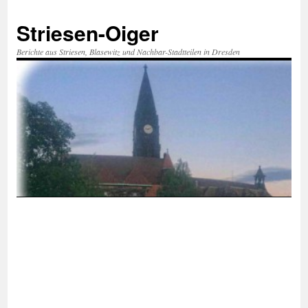
Zum
Inhalt
Striesen-Oiger
springen
Berichte aus Striesen, Blasewitz und Nachbar-Stadtteilen in Dresden