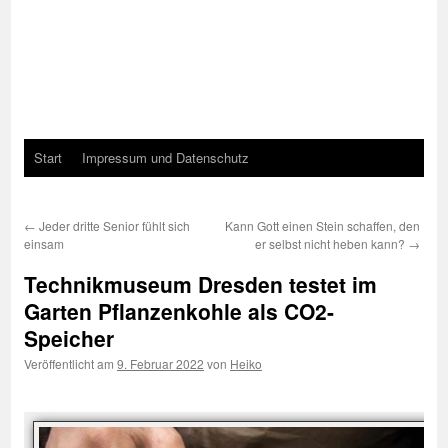
Start
Impressum und Datenschutz
←
Jeder dritte Senior fühlt sich
Kann Gott einen Stein schaffen, den
einsam
er selbst nicht heben kann?
→
Technikmuseum Dresden testet im
Garten Pflanzenkohle als CO2-
Speicher
Veröffentlicht am
9. Februar 2022
von
Heiko