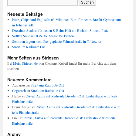
Neueste Beiträge
Holz, Chips und Englisch: 63 Millionen Euro für neues Brecht-Gymnasium
in Johannstadt
Dresdner Stadtrat für neuen S-Bahn-Halt am Richard-Strauss-Platz
Sollten Sie das HONOR Magic V6 kaufen?
Senioren ärgern sich über geplante Fahrradstraße in Tolkewitz
Streit um Radroute Ost
Mehr Seiten aus Striesen
Bei
Mein-Striesen.de
von Clemens Kubeil findet Ihr mehr Berichte aus dem
Stadtteil.
Neueste Kommentare
Aquarius
zu
Streit um Radroute Ost
Cegorach
zu
Streit um Radroute Ost
Heiko
zu
Zuviel Autos auf Radroute Dresden-Ost: Laubestraße wird teils
Einbahnstraße
Frank Meyer
zu
Zuviel Autos auf Radroute Dresden-Ost: Laubestraße wird
teils Einbahnstraße
DAT
zu
Zuviel Autos auf Radroute Dresden-Ost: Laubestraße wird teils
Einbahnstraße
Archiv