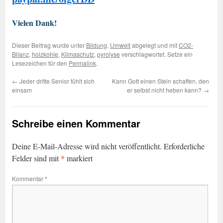
Vielen Dank!
Dieser Beitrag wurde unter
Bildung
,
Umwelt
abgelegt und mit
CO2-
Bilanz
,
holzkohle
,
Klimaschutz
,
pyrolyse
verschlagwortet. Setze ein
Lesezeichen für den
Permalink
.
←
Jeder dritte Senior fühlt sich
Kann Gott einen Stein schaffen, den
einsam
er selbst nicht heben kann?
→
Schreibe einen Kommentar
Deine E-Mail-Adresse wird nicht veröffentlicht.
Erforderliche
*
Felder sind mit
markiert
Kommentar
*