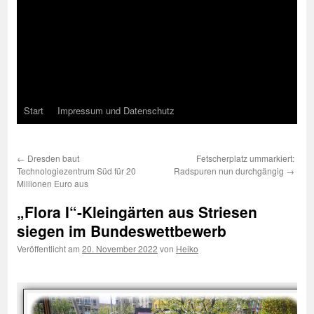
Start
Impressum und Datenschutz
←
Dresden baut
Fetscherplatz ummarkiert:
Technologiezentrum Süd für 20
Radspuren nun durchgängig
→
Millionen Euro aus
„Flora I“-Kleingärten aus Striesen
siegen im Bundeswettbewerb
Veröffentlicht am
20. November 2022
von
Heiko