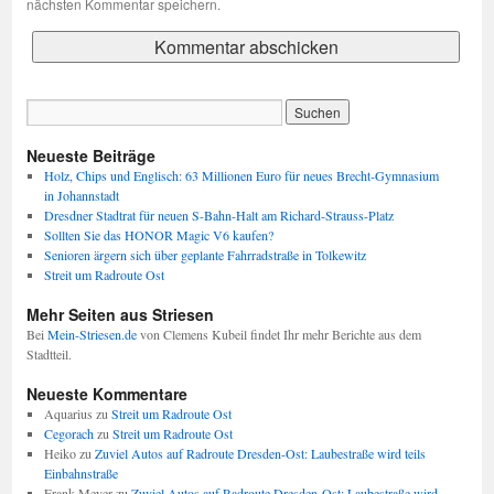
nächsten Kommentar speichern.
Neueste Beiträge
Holz, Chips und Englisch: 63 Millionen Euro für neues Brecht-Gymnasium
in Johannstadt
Dresdner Stadtrat für neuen S-Bahn-Halt am Richard-Strauss-Platz
Sollten Sie das HONOR Magic V6 kaufen?
Senioren ärgern sich über geplante Fahrradstraße in Tolkewitz
Streit um Radroute Ost
Mehr Seiten aus Striesen
Bei
Mein-Striesen.de
von Clemens Kubeil findet Ihr mehr Berichte aus dem
Stadtteil.
Neueste Kommentare
Aquarius
zu
Streit um Radroute Ost
Cegorach
zu
Streit um Radroute Ost
Heiko
zu
Zuviel Autos auf Radroute Dresden-Ost: Laubestraße wird teils
Einbahnstraße
Frank Meyer
zu
Zuviel Autos auf Radroute Dresden-Ost: Laubestraße wird