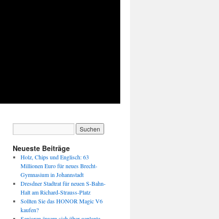
Neueste Beiträge
Holz, Chips und Englisch: 63
Millionen Euro für neues Brecht-
Gymnasium in Johannstadt
Dresdner Stadtrat für neuen S-Bahn-
Halt am Richard-Strauss-Platz
Sollten Sie das HONOR Magic V6
kaufen?
Senioren ärgern sich über geplante