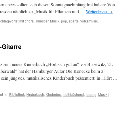
mances sollten sich diesen Sonntagnachmittag frei halten: Von
Dresden nämlich zu „Musik für Pflanzen und …
Weiterlesen
→
chlagwortet mit
choral
,
künstler
,
Musik
,
pop
,
sparte
,
volksmusik
,
-Gitarre
o
z sein neues Kinderbuch „Hört sich gut an“ vor Blasewitz, 21.
uberwald“ hat der Hamburger Autor Ole Könecke beim 2.
n sein jüngstes, musikalisches Kinderbuch präsentiert: In „Hört …
et mit
Bibliothek
,
kinderbuch
,
Kinderfest
,
Leihbücherei
,
lesung
,
Musik
|