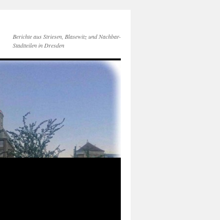
Berichte aus Striesen, Blasewitz und Nachbar-
Stadtteilen in Dresden