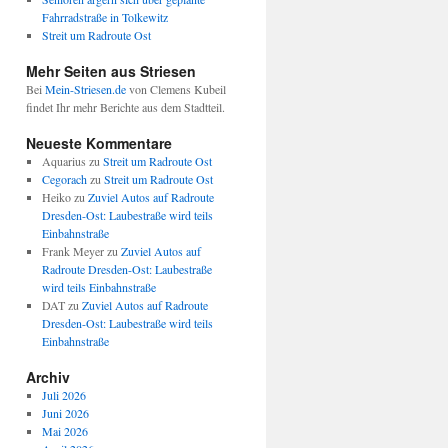
Fahrradstraße in Tolkewitz
Streit um Radroute Ost
Mehr Seiten aus Striesen
Bei
Mein-Striesen.de
von Clemens Kubeil
findet Ihr mehr Berichte aus dem Stadtteil.
Neueste Kommentare
Aquarius
zu
Streit um Radroute Ost
Cegorach
zu
Streit um Radroute Ost
Heiko
zu
Zuviel Autos auf Radroute
Dresden-Ost: Laubestraße wird teils
Einbahnstraße
Frank Meyer
zu
Zuviel Autos auf
Radroute Dresden-Ost: Laubestraße
wird teils Einbahnstraße
DAT
zu
Zuviel Autos auf Radroute
Dresden-Ost: Laubestraße wird teils
Einbahnstraße
Archiv
Juli 2026
Juni 2026
Mai 2026