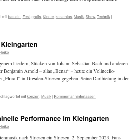
t mit
basteln
,
Fest
,
gratis
,
Kinder
,
kostenlos
,
Musik
,
Show
,
Technik
|
 Kleingarten
Heiko
eigenem Liedern, Stücken von Johann Sebastian Bach und anderen
er Benjamin Arnold – alias „Benar“ – heute ein Volincello-
e „Flora I“ in Dresden-Striesen gegeben. Seine Dartbietung in der
chlagwortet mit
konzert
,
Musik
|
Kommentar hinterlassen
nelle Performance im Kleingarten
Heiko
tenmusik nach Striesen ein Striesen, 2. September 2023. Fans