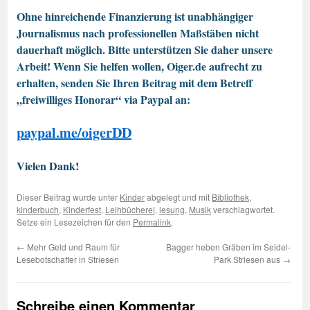
Ohne hinreichende Finanzierung ist unabhängiger
Journalismus nach professionellen Maßstäben nicht
dauerhaft möglich. Bitte unterstützen Sie daher unsere
Arbeit! Wenn Sie helfen wollen, Oiger.de aufrecht zu
erhalten, senden Sie Ihren Beitrag mit dem Betreff
„freiwilliges Honorar“ via Paypal an:
paypal.me/oigerDD
Vielen Dank!
Dieser Beitrag wurde unter
Kinder
abgelegt und mit
Bibliothek
,
kinderbuch
,
Kinderfest
,
Leihbücherei
,
lesung
,
Musik
verschlagwortet.
Setze ein Lesezeichen für den
Permalink
.
←
Mehr Geld und Raum für
Bagger heben Gräben im Seidel-
Lesebotschafter in Striesen
Park Striesen aus
→
Schreibe einen Kommentar