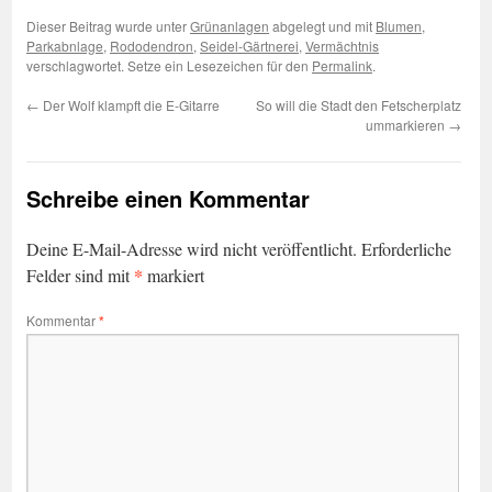
Dieser Beitrag wurde unter
Grünanlagen
abgelegt und mit
Blumen
,
Parkabnlage
,
Rododendron
,
Seidel-Gärtnerei
,
Vermächtnis
verschlagwortet. Setze ein Lesezeichen für den
Permalink
.
←
Der Wolf klampft die E-Gitarre
So will die Stadt den Fetscherplatz
ummarkieren
→
Schreibe einen Kommentar
Deine E-Mail-Adresse wird nicht veröffentlicht.
Erforderliche
*
Felder sind mit
markiert
Kommentar
*