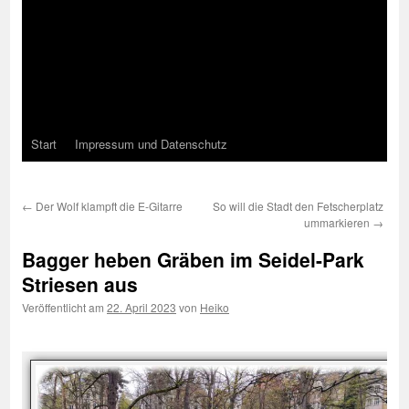
Start
Impressum und Datenschutz
←
Der Wolf klampft die E-Gitarre
So will die Stadt den Fetscherplatz
ummarkieren
→
Bagger heben Gräben im Seidel-Park
Striesen aus
Veröffentlicht am
22. April 2023
von
Heiko