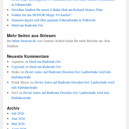
in Johannstadt
Dresdner Stadtrat für neuen S-Bahn-Halt am Richard-Strauss-Platz
Sollten Sie das HONOR Magic V6 kaufen?
Senioren ärgern sich über geplante Fahrradstraße in Tolkewitz
Streit um Radroute Ost
Mehr Seiten aus Striesen
Bei
Mein-Striesen.de
von Clemens Kubeil findet Ihr mehr Berichte aus dem
Stadtteil.
Neueste Kommentare
Aquarius
zu
Streit um Radroute Ost
Cegorach
zu
Streit um Radroute Ost
Heiko
zu
Zuviel Autos auf Radroute Dresden-Ost: Laubestraße wird teils
Einbahnstraße
Frank Meyer
zu
Zuviel Autos auf Radroute Dresden-Ost: Laubestraße wird
teils Einbahnstraße
DAT
zu
Zuviel Autos auf Radroute Dresden-Ost: Laubestraße wird teils
Einbahnstraße
Archiv
Juli 2026
Juni 2026
Mai 2026
April 2026