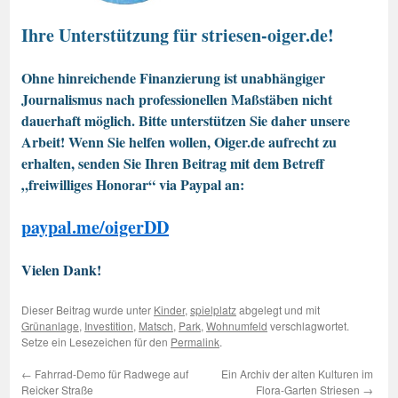
Ihre Unterstützung für striesen-oiger.de!
Ohne hinreichende Finanzierung ist unabhängiger
Journalismus nach professionellen Maßstäben nicht
dauerhaft möglich. Bitte unterstützen Sie daher unsere
Arbeit! Wenn Sie helfen wollen, Oiger.de aufrecht zu
erhalten, senden Sie Ihren Beitrag mit dem Betreff
„freiwilliges Honorar“ via Paypal an:
paypal.me/oigerDD
Vielen Dank!
Dieser Beitrag wurde unter
Kinder
,
spielplatz
abgelegt und mit
Grünanlage
,
Investition
,
Matsch
,
Park
,
Wohnumfeld
verschlagwortet.
Setze ein Lesezeichen für den
Permalink
.
←
Fahrrad-Demo für Radwege auf
Ein Archiv der alten Kulturen im
Reicker Straße
Flora-Garten Striesen
→