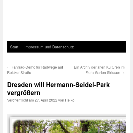
Start
Impressum und Datenschutz
←
Fahrrad-Demo für Radwege auf
Ein Archiv der alten Kulturen im
Reicker Straße
Flora-Garten Striesen
→
Dresden will Hermann-Seidel-Park
vergrößern
Veröffentlicht am
27. April 2022
von
Heiko