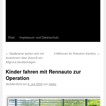
Start
Impressum und Datenschutz
←
Stadtplaner wollen sich mit
4 Millionen für Robotron-Kantine
→
Anwohnern über Zukunft von
Altgruna beratschlagen
Kinder fahren mit Rennauto zur
Operation
Veröffentlicht am
9. Juli 2024
von
Heiko