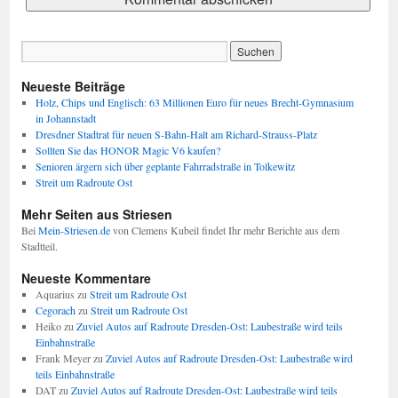
Neueste Beiträge
Holz, Chips und Englisch: 63 Millionen Euro für neues Brecht-Gymnasium
in Johannstadt
Dresdner Stadtrat für neuen S-Bahn-Halt am Richard-Strauss-Platz
Sollten Sie das HONOR Magic V6 kaufen?
Senioren ärgern sich über geplante Fahrradstraße in Tolkewitz
Streit um Radroute Ost
Mehr Seiten aus Striesen
Bei
Mein-Striesen.de
von Clemens Kubeil findet Ihr mehr Berichte aus dem
Stadtteil.
Neueste Kommentare
Aquarius
zu
Streit um Radroute Ost
Cegorach
zu
Streit um Radroute Ost
Heiko
zu
Zuviel Autos auf Radroute Dresden-Ost: Laubestraße wird teils
Einbahnstraße
Frank Meyer
zu
Zuviel Autos auf Radroute Dresden-Ost: Laubestraße wird
teils Einbahnstraße
DAT
zu
Zuviel Autos auf Radroute Dresden-Ost: Laubestraße wird teils