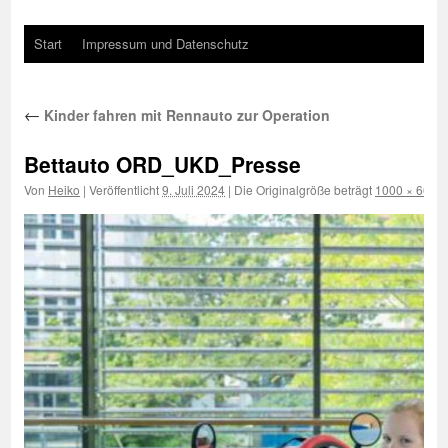
Start
Impressum und Datenschutz
←
Kinder fahren mit Rennauto zur Operation
Bettauto ORD_UKD_Presse
Von
Heiko
|
Veröffentlicht
9. Juli 2024
|
Die Originalgröße beträgt
1000 × 667
P