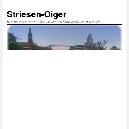
Zum
Inhalt
Striesen-Oiger
springen
Berichte aus Striesen, Blasewitz und Nachbar-Stadtteilen in Dresden