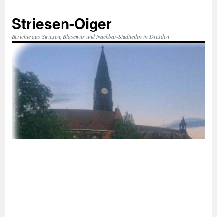
Zum
Inhalt
Striesen-Oiger
springen
Berichte aus Striesen, Blasewitz und Nachbar-Stadtteilen in Dresden