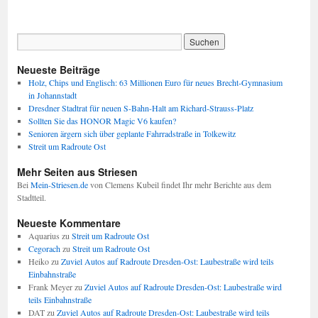
Neueste Beiträge
Holz, Chips und Englisch: 63 Millionen Euro für neues Brecht-Gymnasium
in Johannstadt
Dresdner Stadtrat für neuen S-Bahn-Halt am Richard-Strauss-Platz
Sollten Sie das HONOR Magic V6 kaufen?
Senioren ärgern sich über geplante Fahrradstraße in Tolkewitz
Streit um Radroute Ost
Mehr Seiten aus Striesen
Bei
Mein-Striesen.de
von Clemens Kubeil findet Ihr mehr Berichte aus dem
Stadtteil.
Neueste Kommentare
Aquarius
zu
Streit um Radroute Ost
Cegorach
zu
Streit um Radroute Ost
Heiko
zu
Zuviel Autos auf Radroute Dresden-Ost: Laubestraße wird teils
Einbahnstraße
Frank Meyer
zu
Zuviel Autos auf Radroute Dresden-Ost: Laubestraße wird
teils Einbahnstraße
DAT
zu
Zuviel Autos auf Radroute Dresden-Ost: Laubestraße wird teils