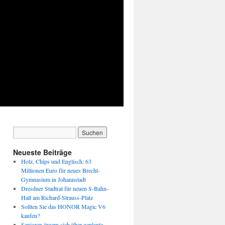
Neueste Beiträge
Holz, Chips und Englisch: 63
Millionen Euro für neues Brecht-
Gymnasium in Johannstadt
Dresdner Stadtrat für neuen S-Bahn-
Halt am Richard-Strauss-Platz
Sollten Sie das HONOR Magic V6
kaufen?
Senioren ärgern sich über geplante