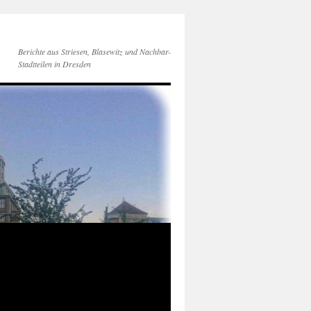
Berichte aus Striesen, Blasewitz und Nachbar-
Stadtteilen in Dresden