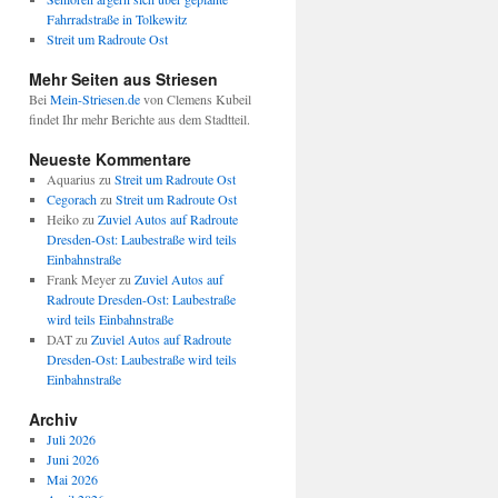
Fahrradstraße in Tolkewitz
Streit um Radroute Ost
Mehr Seiten aus Striesen
Bei
Mein-Striesen.de
von Clemens Kubeil
findet Ihr mehr Berichte aus dem Stadtteil.
Neueste Kommentare
Aquarius
zu
Streit um Radroute Ost
Cegorach
zu
Streit um Radroute Ost
Heiko
zu
Zuviel Autos auf Radroute
Dresden-Ost: Laubestraße wird teils
Einbahnstraße
Frank Meyer
zu
Zuviel Autos auf
Radroute Dresden-Ost: Laubestraße
wird teils Einbahnstraße
DAT
zu
Zuviel Autos auf Radroute
Dresden-Ost: Laubestraße wird teils
Einbahnstraße
Archiv
Juli 2026
Juni 2026
Mai 2026