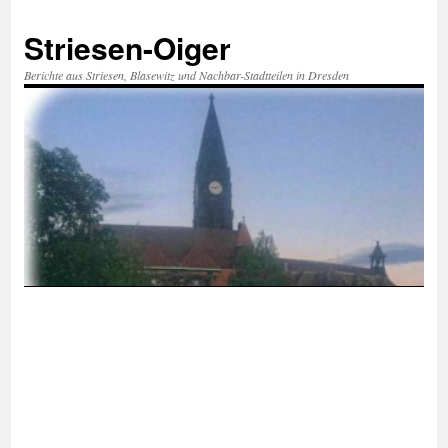
Zum
Inhalt
Striesen-Oiger
springen
Berichte aus Striesen, Blasewitz und Nachbar-Stadtteilen in Dresden