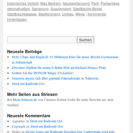
historisches Vorbild
,
Max Bertram
,
Neubepflanzung
,
Park
,
Parkanlage
,
rekonstruktion
,
Sanierung
,
Spaziergang
,
Stadtbezirk-Beirat
,
Stadtbezirkskasse
,
Stadtgrünamt
,
Umbau
,
Wege
|
Kommentar
hinterlassen
Neueste Beiträge
Holz, Chips und Englisch: 63 Millionen Euro für neues Brecht-Gymnasium
in Johannstadt
Dresdner Stadtrat für neuen S-Bahn-Halt am Richard-Strauss-Platz
Sollten Sie das HONOR Magic V6 kaufen?
Senioren ärgern sich über geplante Fahrradstraße in Tolkewitz
Streit um Radroute Ost
Mehr Seiten aus Striesen
Bei
Mein-Striesen.de
von Clemens Kubeil findet Ihr mehr Berichte aus dem
Stadtteil.
Neueste Kommentare
Aquarius
zu
Streit um Radroute Ost
Cegorach
zu
Streit um Radroute Ost
Heiko
zu
Zuviel Autos auf Radroute Dresden-Ost: Laubestraße wird teils