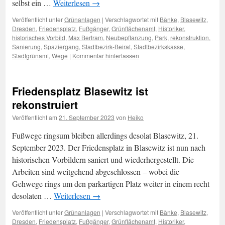
selbst ein …
Weiterlesen
→
Veröffentlicht unter
Grünanlagen
|
Verschlagwortet mit
Bänke
,
Blasewitz
,
Dresden
,
Friedensplatz
,
Fußgänger
,
Grünflächenamt
,
Historiker
,
historisches Vorbild
,
Max Bertram
,
Neubepflanzung
,
Park
,
rekonstruktion
,
Sanierung
,
Spaziergang
,
Stadtbezirk-Beirat
,
Stadtbezirkskasse
,
Stadtgrünamt
,
Wege
|
Kommentar hinterlassen
Friedensplatz Blasewitz ist
rekonstruiert
Veröffentlicht am
21. September 2023
von
Heiko
Fußwege ringsum bleiben allerdings desolat Blasewitz, 21.
September 2023. Der Friedensplatz in Blasewitz ist nun nach
historischen Vorbildern saniert und wiederhergestellt. Die
Arbeiten sind weitgehend abgeschlossen – wobei die
Gehwege rings um den parkartigen Platz weiter in einem recht
desolaten …
Weiterlesen
→
Veröffentlicht unter
Grünanlagen
|
Verschlagwortet mit
Bänke
,
Blasewitz
,
Dresden
,
Friedensplatz
,
Fußgänger
,
Grünflächenamt
,
Historiker
,