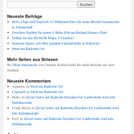
Neueste Beiträge
Holz, Chips und Englisch: 63 Millionen Euro für neues Brecht-Gymnasium
in Johannstadt
Dresdner Stadtrat für neuen S-Bahn-Halt am Richard-Strauss-Platz
Sollten Sie das HONOR Magic V6 kaufen?
Senioren ärgern sich über geplante Fahrradstraße in Tolkewitz
Streit um Radroute Ost
Mehr Seiten aus Striesen
Bei
Mein-Striesen.de
von Clemens Kubeil findet Ihr mehr Berichte aus dem
Stadtteil.
Neueste Kommentare
Aquarius
zu
Streit um Radroute Ost
Cegorach
zu
Streit um Radroute Ost
Heiko
zu
Zuviel Autos auf Radroute Dresden-Ost: Laubestraße wird teils
Einbahnstraße
Frank Meyer
zu
Zuviel Autos auf Radroute Dresden-Ost: Laubestraße wird
teils Einbahnstraße
DAT
zu
Zuviel Autos auf Radroute Dresden-Ost: Laubestraße wird teils
Einbahnstraße