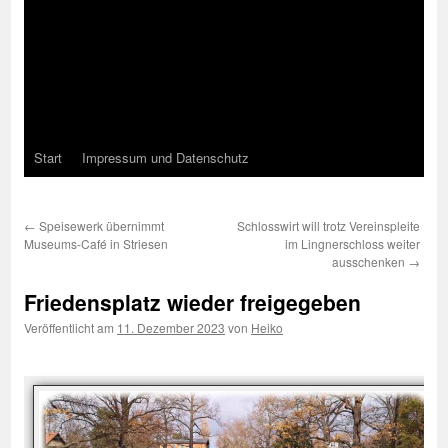
Start
Impressum und Datenschutz
←
Speisewerk übernimmt
Schlosswirt will trotz Vereinspleite
Museums-Café in Striesen
im Lingnerschloss weiter
ausschenken
→
Friedensplatz wieder freigegeben
Veröffentlicht am
11. Dezember 2023
von
Heiko