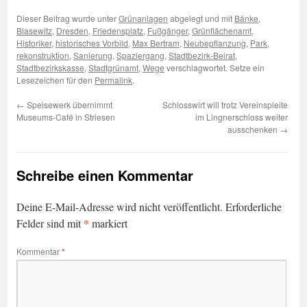
Dieser Beitrag wurde unter
Grünanlagen
abgelegt und mit
Bänke
,
Blasewitz
,
Dresden
,
Friedensplatz
,
Fußgänger
,
Grünflächenamt
,
Historiker
,
historisches Vorbild
,
Max Bertram
,
Neubepflanzung
,
Park
,
rekonstruktion
,
Sanierung
,
Spaziergang
,
Stadtbezirk-Beirat
,
Stadtbezirkskasse
,
Stadtgrünamt
,
Wege
verschlagwortet. Setze ein
Lesezeichen für den
Permalink
.
←
Speisewerk übernimmt
Schlosswirt will trotz Vereinspleite
Museums-Café in Striesen
im Lingnerschloss weiter
ausschenken
→
Schreibe einen Kommentar
Deine E-Mail-Adresse wird nicht veröffentlicht.
Erforderliche
*
Felder sind mit
markiert
Kommentar
*