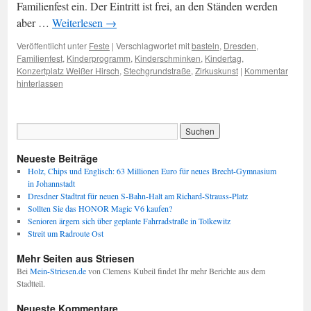
Familienfest ein. Der Eintritt ist frei, an den Ständen werden
aber …
Weiterlesen
→
Veröffentlicht unter
Feste
|
Verschlagwortet mit
basteln
,
Dresden
,
Familienfest
,
Kinderprogramm
,
Kinderschminken
,
Kindertag
,
Konzertplatz Weißer Hirsch
,
Stechgrundstraße
,
Zirkuskunst
|
Kommentar
hinterlassen
Neueste Beiträge
Holz, Chips und Englisch: 63 Millionen Euro für neues Brecht-Gymnasium
in Johannstadt
Dresdner Stadtrat für neuen S-Bahn-Halt am Richard-Strauss-Platz
Sollten Sie das HONOR Magic V6 kaufen?
Senioren ärgern sich über geplante Fahrradstraße in Tolkewitz
Streit um Radroute Ost
Mehr Seiten aus Striesen
Bei
Mein-Striesen.de
von Clemens Kubeil findet Ihr mehr Berichte aus dem
Stadtteil.
Neueste Kommentare