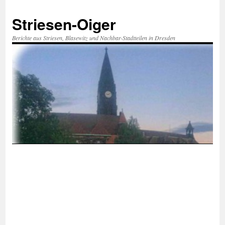
Zum
Inhalt
Striesen-Oiger
springen
Berichte aus Striesen, Blasewitz und Nachbar-Stadtteilen in Dresden