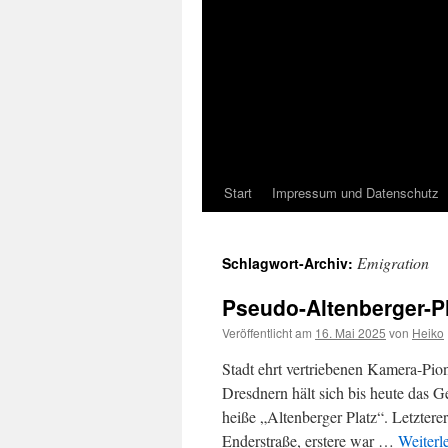
Start
Impressum und Datenschutz
Emigration
Schlagwort-Archiv:
Pseudo-Altenberger-Pl
Veröffentlicht am
16. Mai 2025
von
Heiko
Stadt ehrt vertriebenen Kamera-Pion
Dresdnern hält sich bis heute das 
heiße „Altenberger Platz“. Letzter
Enderstraße, erstere war …
Weiterl