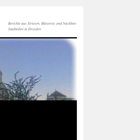
Berichte aus Striesen, Blasewitz und Nachbar-
Stadtteilen in Dresden