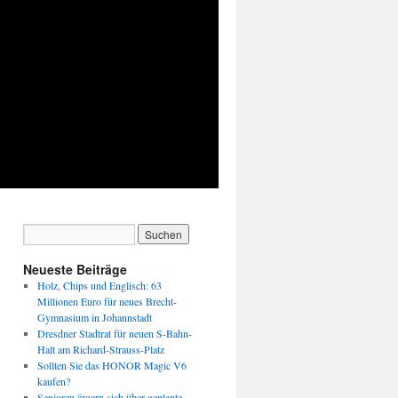
Neueste Beiträge
Holz, Chips und Englisch: 63
Millionen Euro für neues Brecht-
Gymnasium in Johannstadt
Dresdner Stadtrat für neuen S-Bahn-
Halt am Richard-Strauss-Platz
Sollten Sie das HONOR Magic V6
kaufen?
Senioren ärgern sich über geplante