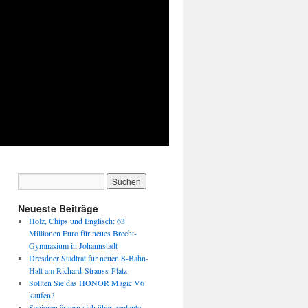
Neueste Beiträge
Holz, Chips und Englisch: 63
Millionen Euro für neues Brecht-
Gymnasium in Johannstadt
Dresdner Stadtrat für neuen S-Bahn-
Halt am Richard-Strauss-Platz
Sollten Sie das HONOR Magic V6
kaufen?
Senioren ärgern sich über geplante