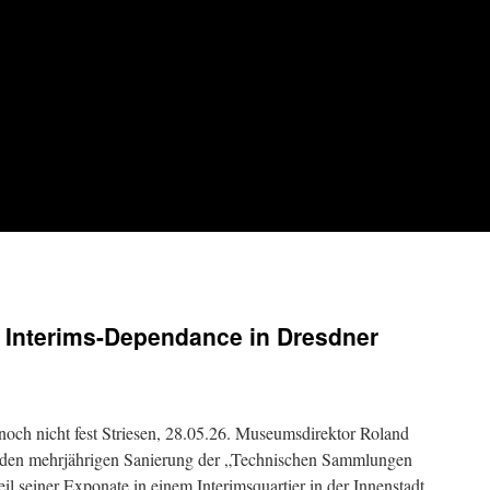
Interims-Dependance in Dresdner
 noch nicht fest Striesen, 28.05.26. Museumsdirektor Roland
nden mehrjährigen Sanierung der „Technischen Sammlungen
l seiner Exponate in einem Interimsquartier in der Innenstadt