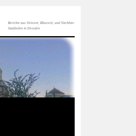
Berichte aus Striesen, Blasewitz und Nachbar-
Stadtteilen in Dresden