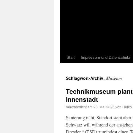
Start
Impressum und Datenschutz
Museum
Schlagwort-Archiv:
Technikmuseum plant 
Innenstadt
Veröffentlicht am
28. Mai 2026
von
Heiko
Sanierung naht, Standort steht aber
Schwarz will während der anstehe
Dresden“ (TSD) zumindest einen Tei