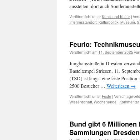
ausstellen, dort auch Sonderausst
Veröffentlicht unter
Kunst und Kultur
|
Vers
Interimsstandort
,
Kulturpolitik
,
Museum
,
S
Feurio: Technikmuseu
Veröffentlicht am
11. September 2025
vo
Junghansstraße in Dresden verwande
Basteltempel Striesen, 11. Septem
(TSD) ist längst eine feste Position
2500 Besucher …
Weiterlesen
→
Veröffentlicht unter
Feste
|
Verschlagworte
Wissenschaft
,
Wochenende
|
Kommentar 
Bund gibt 6 Millionen
Sammlungen Dresden