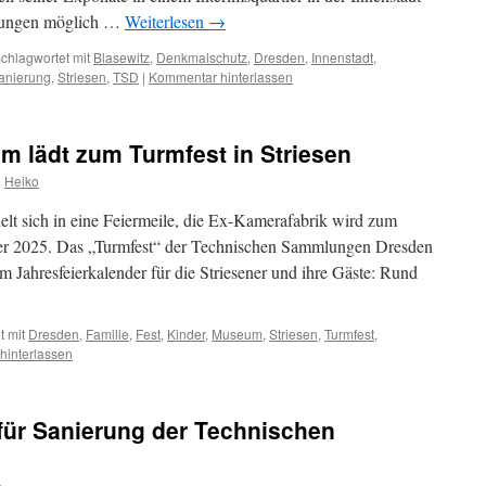
ellungen möglich …
Weiterlesen
→
chlagwortet mit
Blasewitz
,
Denkmalschutz
,
Dresden
,
Innenstadt
,
anierung
,
Striesen
,
TSD
|
Kommentar hinterlassen
m lädt zum Turmfest in Striesen
n
Heiko
lt sich in eine Feiermeile, die Ex-Kamerafabrik wird zum
ber 2025. Das „Turmfest“ der Technischen Sammlungen Dresden
 im Jahresfeierkalender für die Striesener und ihre Gäste: Rund
t mit
Dresden
,
Familie
,
Fest
,
Kinder
,
Museum
,
Striesen
,
Turmfest
,
hinterlassen
 für Sanierung der Technischen