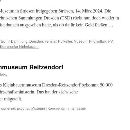
o
Museum in Striesen freigegeben Striesen, 14. März 2024. Die
echnischen Sammlungen Dresden (TSD) rückt nun doch wieder in
se danach ausgesehen hatte, als ob dafür kein Geld fließen …
tet mit
Dämmung
,
Dresden
,
Fenster
,
Hofkeller
,
Museum
,
Photvoltaik
,
PV
,
Kommentar hinterlassen
rnmuseum Reitzendorf
Heiko
as Kleinbauernmuseum Dresden-Reitzendorf bekommt 50.000
schaftsministerin. Das hat der sächsische
 mitgeteilt.
wortet mit
Exponat
,
Museum
|
Kommentar hinterlassen