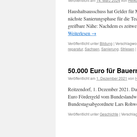
Veröffentlicht am
14. März 2024
von
Heik
Haushaltsausschuss hat Gelder für 
nächste Sanierungsphase für die T
greifbare Nähe: Nachdem es zeitwei
Weiterlesen
→
Veröffentlicht unter
Bildung
|
Verschlagwor
reparatur
,
Sachsen
,
Sanierung
,
Striesen
|
50.000 Euro für Baue
Veröffentlicht am
1. Dezember 2021
von
Reitzendorf, 1. Dezember 2021. D
Euro Fördergeld vom Bundeslandwirt
Bundestagsabgeordnete Lars Rohwer
Veröffentlicht unter
Geschichte
|
Verschlag