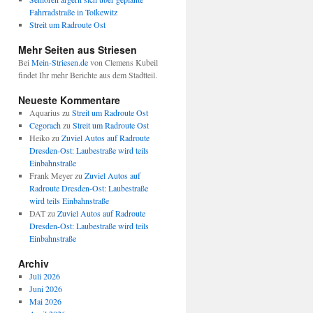
Fahrradstraße in Tolkewitz
Streit um Radroute Ost
Mehr Seiten aus Striesen
Bei
Mein-Striesen.de
von Clemens Kubeil
findet Ihr mehr Berichte aus dem Stadtteil.
Neueste Kommentare
Aquarius
zu
Streit um Radroute Ost
Cegorach
zu
Streit um Radroute Ost
Heiko
zu
Zuviel Autos auf Radroute
Dresden-Ost: Laubestraße wird teils
Einbahnstraße
Frank Meyer
zu
Zuviel Autos auf
Radroute Dresden-Ost: Laubestraße
wird teils Einbahnstraße
DAT
zu
Zuviel Autos auf Radroute
Dresden-Ost: Laubestraße wird teils
Einbahnstraße
Archiv
Juli 2026
Juni 2026
Mai 2026