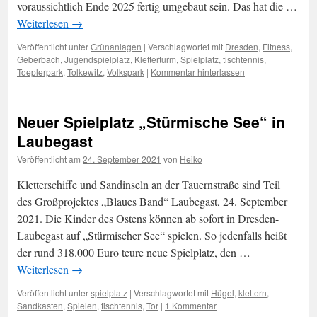
voraussichtlich Ende 2025 fertig umgebaut sein. Das hat die …
Weiterlesen
→
Veröffentlicht unter
Grünanlagen
|
Verschlagwortet mit
Dresden
,
Fitness
,
Geberbach
,
Jugendspielplatz
,
Kletterturm
,
Spielplatz
,
tischtennis
,
Toeplerpark
,
Tolkewitz
,
Volkspark
|
Kommentar hinterlassen
Neuer Spielplatz „Stürmische See“ in
Laubegast
Veröffentlicht am
24. September 2021
von
Heiko
Kletterschiffe und Sandinseln an der Tauernstraße sind Teil
des Großprojektes „Blaues Band“ Laubegast, 24. September
2021. Die Kinder des Ostens können ab sofort in Dresden-
Laubegast auf „Stürmischer See“ spielen. So jedenfalls heißt
der rund 318.000 Euro teure neue Spielplatz, den …
Weiterlesen
→
Veröffentlicht unter
spielplatz
|
Verschlagwortet mit
Hügel
,
klettern
,
Sandkasten
,
Spielen
,
tischtennis
,
Tor
|
1 Kommentar