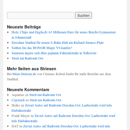
Neueste Beiträge
Holz, Chips und Englisch: 63 Millionen Euro für neues Brecht-Gymnasium
in Johannstadt
Dresdner Stadtrat für neuen S-Bahn-Halt am Richard-Strauss-Platz
Sollten Sie das HONOR Magic V6 kaufen?
Senioren ärgern sich über geplante Fahrradstraße in Tolkewitz
Streit um Radroute Ost
Mehr Seiten aus Striesen
Bei
Mein-Striesen.de
von Clemens Kubeil findet Ihr mehr Berichte aus dem
Stadtteil.
Neueste Kommentare
Aquarius
zu
Streit um Radroute Ost
Cegorach
zu
Streit um Radroute Ost
Heiko
zu
Zuviel Autos auf Radroute Dresden-Ost: Laubestraße wird teils
Einbahnstraße
Frank Meyer
zu
Zuviel Autos auf Radroute Dresden-Ost: Laubestraße wird
teils Einbahnstraße
DAT
zu
Zuviel Autos auf Radroute Dresden-Ost: Laubestraße wird teils