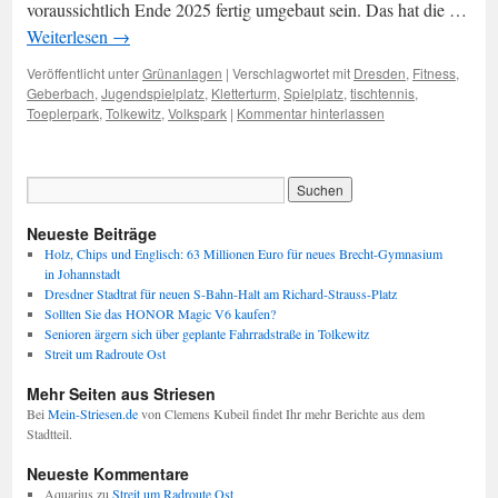
voraussichtlich Ende 2025 fertig umgebaut sein. Das hat die …
Weiterlesen
→
Veröffentlicht unter
Grünanlagen
|
Verschlagwortet mit
Dresden
,
Fitness
,
Geberbach
,
Jugendspielplatz
,
Kletterturm
,
Spielplatz
,
tischtennis
,
Toeplerpark
,
Tolkewitz
,
Volkspark
|
Kommentar hinterlassen
Neueste Beiträge
Holz, Chips und Englisch: 63 Millionen Euro für neues Brecht-Gymnasium
in Johannstadt
Dresdner Stadtrat für neuen S-Bahn-Halt am Richard-Strauss-Platz
Sollten Sie das HONOR Magic V6 kaufen?
Senioren ärgern sich über geplante Fahrradstraße in Tolkewitz
Streit um Radroute Ost
Mehr Seiten aus Striesen
Bei
Mein-Striesen.de
von Clemens Kubeil findet Ihr mehr Berichte aus dem
Stadtteil.
Neueste Kommentare
Aquarius
zu
Streit um Radroute Ost