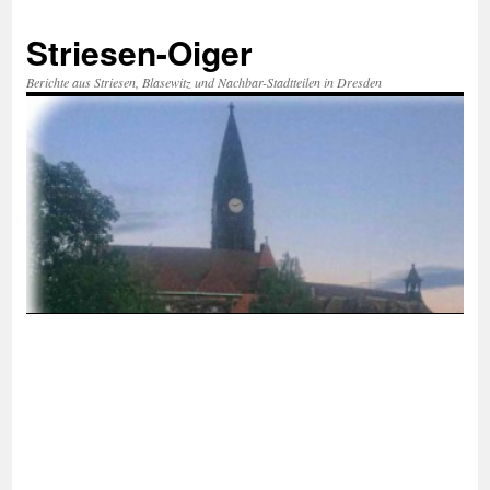
Zum
Inhalt
Striesen-Oiger
springen
Berichte aus Striesen, Blasewitz und Nachbar-Stadtteilen in Dresden