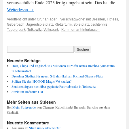
voraussichtlich Ende 2025 fertig umgebaut sein. Das hat die …
Weiterlesen
→
Veröffentlicht unter
Grünanlagen
|
Verschlagwortet mit
Dresden
,
Fitness
,
Geberbach
,
Jugendspielplatz
,
Kletterturm
,
Spielplatz
,
tischtennis
,
Toeplerpark
,
Tolkewitz
,
Volkspark
|
Kommentar hinterlassen
Neueste Beiträge
Holz, Chips und Englisch: 63 Millionen Euro für neues Brecht-Gymnasium
in Johannstadt
Dresdner Stadtrat für neuen S-Bahn-Halt am Richard-Strauss-Platz
Sollten Sie das HONOR Magic V6 kaufen?
Senioren ärgern sich über geplante Fahrradstraße in Tolkewitz
Streit um Radroute Ost
Mehr Seiten aus Striesen
Bei
Mein-Striesen.de
von Clemens Kubeil findet Ihr mehr Berichte aus dem
Stadtteil.
Neueste Kommentare
Aquarius
zu
Streit um Radroute Ost