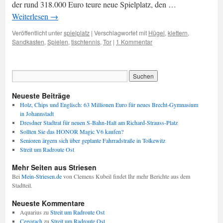
der rund 318.000 Euro teure neue Spielplatz, den …
Weiterlesen
→
Veröffentlicht unter
spielplatz
|
Verschlagwortet mit
Hügel
,
klettern
,
Sandkasten
,
Spielen
,
tischtennis
,
Tor
|
1 Kommentar
Neueste Beiträge
Holz, Chips und Englisch: 63 Millionen Euro für neues Brecht-Gymnasium
in Johannstadt
Dresdner Stadtrat für neuen S-Bahn-Halt am Richard-Strauss-Platz
Sollten Sie das HONOR Magic V6 kaufen?
Senioren ärgern sich über geplante Fahrradstraße in Tolkewitz
Streit um Radroute Ost
Mehr Seiten aus Striesen
Bei
Mein-Striesen.de
von Clemens Kubeil findet Ihr mehr Berichte aus dem
Stadtteil.
Neueste Kommentare
Aquarius
zu
Streit um Radroute Ost
Cegorach
zu
Streit um Radroute Ost