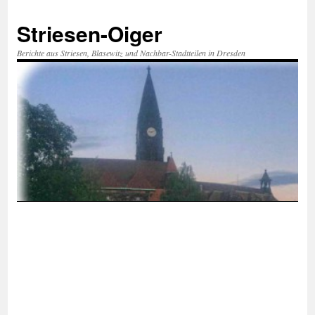
Zum
Inhalt
Striesen-Oiger
springen
Berichte aus Striesen, Blasewitz und Nachbar-Stadtteilen in Dresden