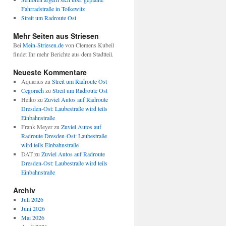
Fahrradstraße in Tolkewitz
Streit um Radroute Ost
Mehr Seiten aus Striesen
Bei
Mein-Striesen.de
von Clemens Kubeil
findet Ihr mehr Berichte aus dem Stadtteil.
Neueste Kommentare
Aquarius
zu
Streit um Radroute Ost
Cegorach
zu
Streit um Radroute Ost
Heiko
zu
Zuviel Autos auf Radroute
Dresden-Ost: Laubestraße wird teils
Einbahnstraße
Frank Meyer
zu
Zuviel Autos auf
Radroute Dresden-Ost: Laubestraße
wird teils Einbahnstraße
DAT
zu
Zuviel Autos auf Radroute
Dresden-Ost: Laubestraße wird teils
Einbahnstraße
Archiv
Juli 2026
Juni 2026
Mai 2026