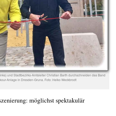
inks) und Stadtbezirks-Amtsleiter Christian Barth durchschneiden das Band
kour-Anlage in Dresden-Gruna. Foto: Heiko Weckbrodt
szenierung: möglichst spektakulär