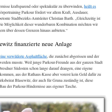
rnisse kraftsparend oder spektakulär zu überwinden,
heißt es
rpertraining Parkour fördert vor allem Kraft, Ausdauer,
tonte Stadtbezirks-Amtsleiter Christian Barth. „Gleichzeitig ist
Die Möglichkeit dieser wunderbaren Kombination möchten wir
ern über dessen Grenzen hinaus anbieten.“
sewitz finanzierte neue Anlage
 eine verwilderte Asphaltfläche
, die zunächst abgerissen und der
werden musste. Weil junge Parkour-Freunde aus der ganzen Stadt
resdner Südosten schon lange darauf drangen, eine eigene
kommen, aus der Rathaus-Kasse aber vorerst kein Geld dafür zu
rksbeirat Blasewitz, der auch für Gruna zuständig ist, diese
Bau der Parkour-Hindernisse aus eigener Tasche.