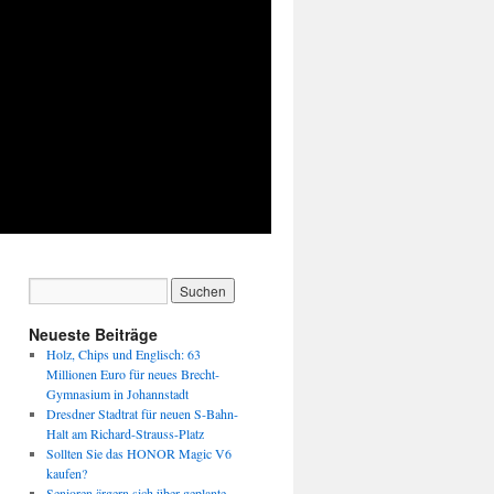
Neueste Beiträge
Holz, Chips und Englisch: 63
Millionen Euro für neues Brecht-
Gymnasium in Johannstadt
Dresdner Stadtrat für neuen S-Bahn-
Halt am Richard-Strauss-Platz
Sollten Sie das HONOR Magic V6
kaufen?
Senioren ärgern sich über geplante