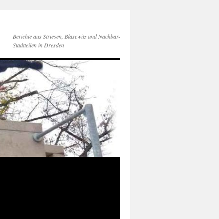
Berichte aus Striesen, Blasewitz und Nachbar-
Stadtteilen in Dresden