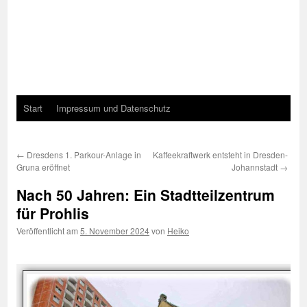
Start
Impressum und Datenschutz
←
Dresdens 1. Parkour-Anlage in
Kaffeekraftwerk entsteht in Dresden-
Gruna eröffnet
Johannstadt
→
Nach 50 Jahren: Ein Stadtteilzentrum
für Prohlis
Veröffentlicht am
5. November 2024
von
Heiko