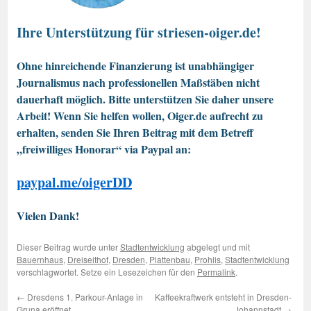
Ihre Unterstützung für striesen-oiger.de!
Ohne hinreichende Finanzierung ist unabhängiger
Journalismus nach professionellen Maßstäben nicht
dauerhaft möglich. Bitte unterstützen Sie daher unsere
Arbeit! Wenn Sie helfen wollen, Oiger.de aufrecht zu
erhalten, senden Sie Ihren Beitrag mit dem Betreff
„freiwilliges Honorar“ via Paypal an:
paypal.me/oigerDD
Vielen Dank!
Dieser Beitrag wurde unter
Stadtentwicklung
abgelegt und mit
Bauernhaus
,
Dreiseithof
,
Dresden
,
Plattenbau
,
Prohlis
,
Stadtentwicklung
verschlagwortet. Setze ein Lesezeichen für den
Permalink
.
←
Dresdens 1. Parkour-Anlage in
Kaffeekraftwerk entsteht in Dresden-
Gruna eröffnet
Johannstadt
→