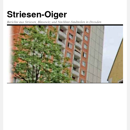
Zum
Inhalt
Striesen-Oiger
springen
Berichte aus Striesen, Blasewitz und Nachbar-Stadtteilen in Dresden