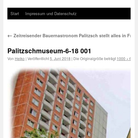
Start
Impressum und Datenschutz
←
Zeitreisender Bauernastronom Palitzsch stellt alles in Frag
Palitzschmuseum-6-18 001
Von
Heiko
|
Veröffentlicht
5. Juni 2018
|
Die Originalgröße beträgt
1000 × 667
P