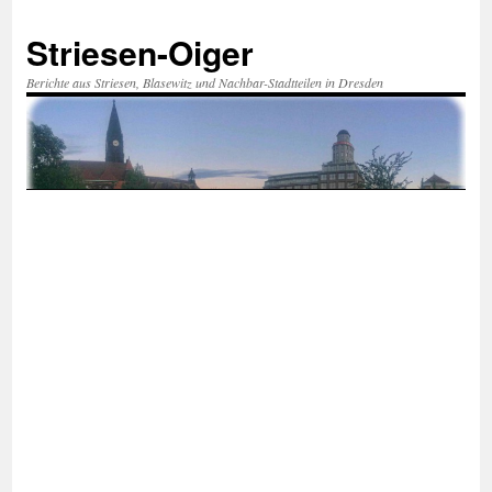
Zum
Inhalt
Striesen-Oiger
springen
Berichte aus Striesen, Blasewitz und Nachbar-Stadtteilen in Dresden