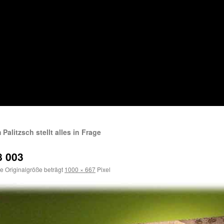
alitzsch stellt alles in Frage
8 003
e Originalgröße beträgt
1000 × 667
Pixel