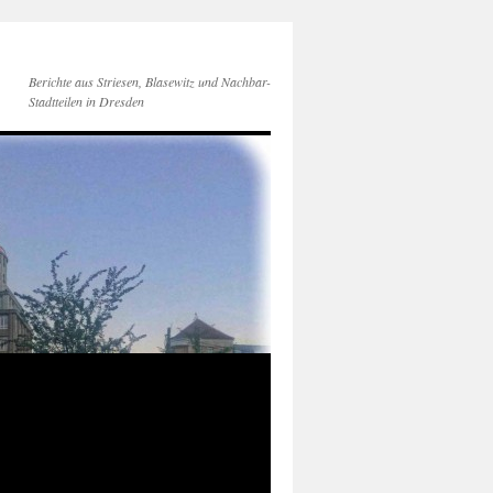
Berichte aus Striesen, Blasewitz und Nachbar-
Stadtteilen in Dresden