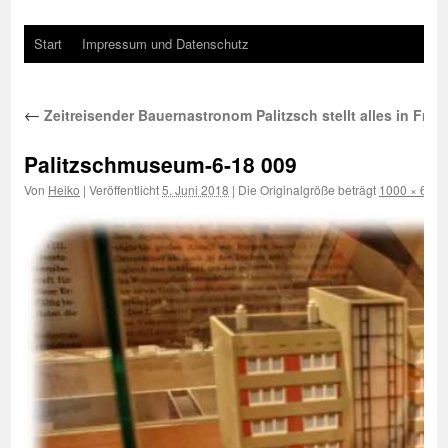
Start
Impressum und Datenschutz
←
Zeitreisender Bauernastronom Palitzsch stellt alles in Frag
Palitzschmuseum-6-18 009
Von
Heiko
|
Veröffentlicht
5. Juni 2018
|
Die Originalgröße beträgt
1000 × 667
P