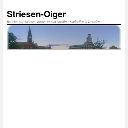
Zum
Inhalt
Striesen-Oiger
springen
Berichte aus Striesen, Blasewitz und Nachbar-Stadtteilen in Dresden