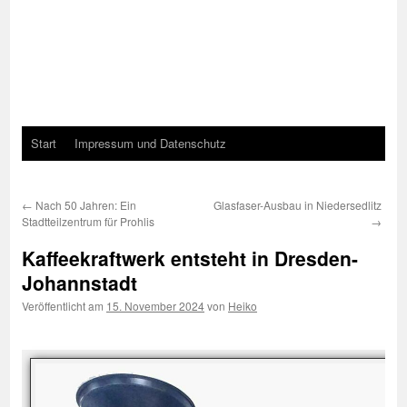
Start
Impressum und Datenschutz
←
Nach 50 Jahren: Ein
Glasfaser-Ausbau in Niedersedlitz
Stadtteilzentrum für Prohlis
→
Kaffeekraftwerk entsteht in Dresden-
Johannstadt
Veröffentlicht am
15. November 2024
von
Heiko