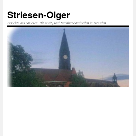
Zum
Inhalt
Striesen-Oiger
springen
Berichte aus Striesen, Blasewitz und Nachbar-Stadtteilen in Dresden