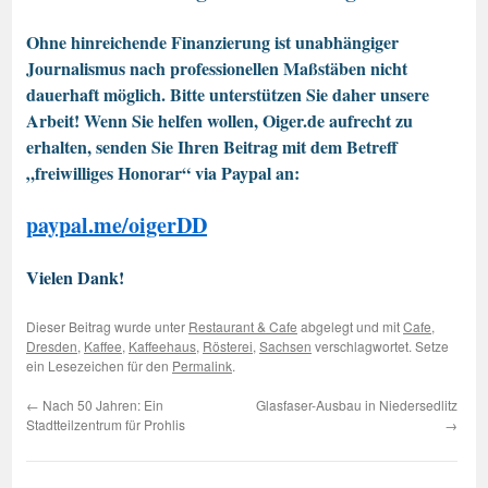
Ohne hinreichende Finanzierung ist unabhängiger
Journalismus nach professionellen Maßstäben nicht
dauerhaft möglich. Bitte unterstützen Sie daher unsere
Arbeit! Wenn Sie helfen wollen, Oiger.de aufrecht zu
erhalten, senden Sie Ihren Beitrag mit dem Betreff
„freiwilliges Honorar“ via Paypal an:
paypal.me/oigerDD
Vielen Dank!
Dieser Beitrag wurde unter
Restaurant & Cafe
abgelegt und mit
Cafe
,
Dresden
,
Kaffee
,
Kaffeehaus
,
Rösterei
,
Sachsen
verschlagwortet. Setze
ein Lesezeichen für den
Permalink
.
←
Nach 50 Jahren: Ein
Glasfaser-Ausbau in Niedersedlitz
Stadtteilzentrum für Prohlis
→