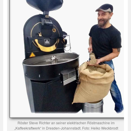
Röster Steve Richter an seiner elektrischen Röstmaschine im
„Kaffeekraftwerk“ in Dresden-Johannstadt. Foto: Heiko Weckbrodt