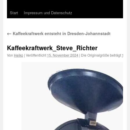
Start
Impressum und Datenschutz
←
Kaffeekraftwerk entsteht in Dresden-Johannstadt
Kaffeekraftwerk_Steve_Richter
Von
Heiko
|
Veröffentlicht
15. November 2024
|
Die Originalgröße beträgt
1000