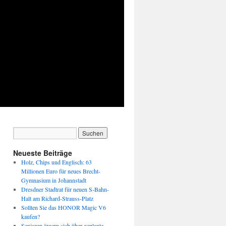
Neueste Beiträge
Holz, Chips und Englisch: 63
Millionen Euro für neues Brecht-
Gymnasium in Johannstadt
Dresdner Stadtrat für neuen S-Bahn-
Halt am Richard-Strauss-Platz
Sollten Sie das HONOR Magic V6
kaufen?
Senioren ärgern sich über geplante