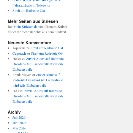
Fahrradstraße in Tolkewitz
Streit um Radroute Ost
Mehr Seiten aus Striesen
Bei
Mein-Striesen.de
von Clemens Kubeil
findet Ihr mehr Berichte aus dem Stadtteil.
Neueste Kommentare
Aquarius
zu
Streit um Radroute Ost
Cegorach
zu
Streit um Radroute Ost
Heiko
zu
Zuviel Autos auf Radroute
Dresden-Ost: Laubestraße wird teils
Einbahnstraße
Frank Meyer
zu
Zuviel Autos auf
Radroute Dresden-Ost: Laubestraße
wird teils Einbahnstraße
DAT
zu
Zuviel Autos auf Radroute
Dresden-Ost: Laubestraße wird teils
Einbahnstraße
Archiv
Juli 2026
Juni 2026
Mai 2026