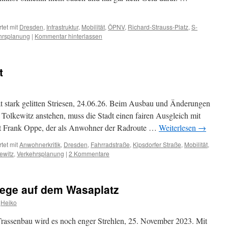
tet mit
Dresden
,
Infrastruktur
,
Mobilität
,
ÖPNV
,
Richard-Strauss-Platz
,
S-
hrsplanung
|
Kommentar hinterlassen
t
t stark gelitten Striesen, 24.06.26. Beim Ausbau und Änderungen
n Tolkewitz anstehen, muss die Stadt einen fairen Ausgleich mit
t Frank Oppe, der als Anwohner der Radroute …
Weiterlesen
→
tet mit
Anwohnerkritik
,
Dresden
,
Fahrradstraße
,
Kipsdorfer Straße
,
Mobilität
,
ewitz
,
Verkehrsplanung
|
2 Kommentare
wege auf dem Wasaplatz
Heiko
rassenbau wird es noch enger Strehlen, 25. November 2023. Mit