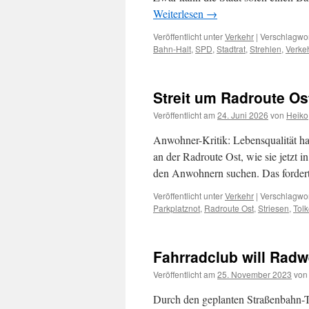
Weiterlesen
→
Veröffentlicht unter
Verkehr
|
Verschlagwor
Bahn-Halt
,
SPD
,
Stadtrat
,
Strehlen
,
Verke
Streit um Radroute Os
Veröffentlicht am
24. Juni 2026
von
Heiko
Anwohner-Kritik: Lebensqualität ha
an der Radroute Ost, wie sie jetzt i
den Anwohnern suchen. Das forder
Veröffentlicht unter
Verkehr
|
Verschlagwor
Parkplatznot
,
Radroute Ost
,
Striesen
,
Tolk
Fahrradclub will Rad
Veröffentlicht am
25. November 2023
von
Durch den geplanten Straßenbahn-T