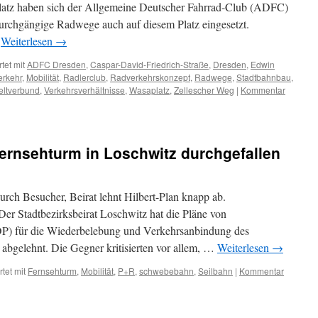
latz haben sich der Allgemeine Deutscher Fahrrad-Club (ADFC)
urchgängige Radwege auch auf diesem Platz eingesetzt.
…
Weiterlesen
→
tet mit
ADFC Dresden
,
Caspar-David-Friedrich-Straße
,
Dresden
,
Edwin
erkehr
,
Mobilität
,
Radlerclub
,
Radverkehrskonzept
,
Radwege
,
Stadtbahnbau
,
ltverbund
,
Verkehrsverhältnisse
,
Wasaplatz
,
Zellescher Weg
|
Kommentar
ernsehturm in Loschwitz durchgefallen
ch Besucher, Beirat lehnt Hilbert-Plan knapp ab.
Der Stadtbezirksbeirat Loschwitz hat die Pläne von
DP) für die Wiederbelebung und Verkehrsanbindung des
abgelehnt. Die Gegner kritisierten vor allem, …
Weiterlesen
→
tet mit
Fernsehturm
,
Mobilität
,
P+R
,
schwebebahn
,
Seilbahn
|
Kommentar