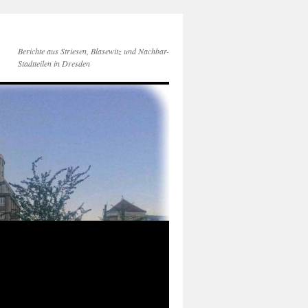
Berichte aus Striesen, Blasewitz und Nachbar-
Stadtteilen in Dresden