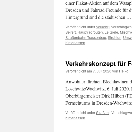
einer Plakat-Aktion auf dem Wasap
Dresden und Fahrrad-Freunde für d
Hintergrund sind die städtischen 
Veröffentlicht unter
Verkehr
|
Verschlagwor
Seifert
,
Hauptradrouten
,
Leitziele
,
Mischv
Straßenbahn-Trassenbau
,
Strehlen
,
Umwe
hinterlassen
Verkehrskonzept für F
Veröffentlicht am
7. Juli 2020
von
Heiko
Anwohner fürchten Blechlawinen dur
Loschwitz/Wachwitz, 6. Juli 2020. 
Oberbürgermeister Dirk Hilbert (F
Fernsehturms in Dresden-Wachwitz 
Veröffentlicht unter
Straßen
|
Verschlagwor
hinterlassen