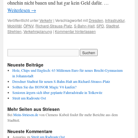
ohnehin nicht bauen und hat gar kein Geld dafür. …
Weiterlesen
→
Veröffentlicht unter
Verkehr
|
Verschlagwortet mit
Dresden
,
Infrastruktur
,
Mobilität
,
ÖPNV
,
Richard-Strauss-Platz
,
S-Bahn-Halt
,
SPD
,
Stadtrat
,
Strehlen
,
Verkehrsplanung
|
Kommentar hinterlassen
Neueste Beiträge
Holz, Chips und Englisch: 63 Millionen Euro für neues Brecht-Gymnasium
in Johannstadt
Dresdner Stadtrat für neuen S-Bahn-Halt am Richard-Strauss-Platz
Sollten Sie das HONOR Magic V6 kaufen?
Senioren ärgern sich über geplante Fahrradstraße in Tolkewitz
Streit um Radroute Ost
Mehr Seiten aus Striesen
Bei
Mein-Striesen.de
von Clemens Kubeil findet Ihr mehr Berichte aus dem
Stadtteil.
Neueste Kommentare
Aquarius
zu
Streit um Radroute Ost