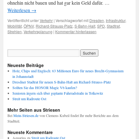
ohnehin nicht bauen und hat gar kein Geld dafür. …
Weiterlesen
→
Veröffentlicht unter
Verkehr
|
Verschlagwortet mit
Dresden
,
Infrastruktur
,
Mobilität
,
ÖPNV
,
Richard-Strauss-Platz
,
S-Bahn-Halt
,
SPD
,
Stadtrat
,
Strehlen
,
Verkehrsplanung
|
Kommentar hinterlassen
Neueste Beiträge
Holz, Chips und Englisch: 63 Millionen Euro für neues Brecht-Gymnasium
in Johannstadt
Dresdner Stadtrat für neuen S-Bahn-Halt am Richard-Strauss-Platz
Sollten Sie das HONOR Magic V6 kaufen?
Senioren ärgern sich über geplante Fahrradstraße in Tolkewitz
Streit um Radroute Ost
Mehr Seiten aus Striesen
Bei
Mein-Striesen.de
von Clemens Kubeil findet Ihr mehr Berichte aus dem
Stadtteil.
Neueste Kommentare
Aquarius
zu
Streit um Radroute Ost