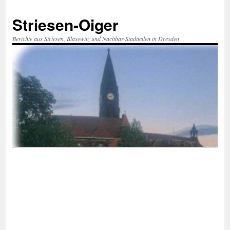
Zum
Inhalt
Striesen-Oiger
springen
Berichte aus Striesen, Blasewitz und Nachbar-Stadtteilen in Dresden