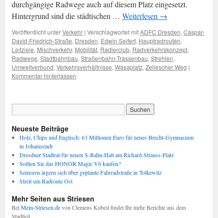
durchgängige Radwege auch auf diesem Platz eingesetzt.
Hintergrund sind die städtischen …
Weiterlesen
→
Veröffentlicht unter
Verkehr
|
Verschlagwortet mit
ADFC Dresden
,
Caspar-
David-Friedrich-Straße
,
Dresden
,
Edwin Seifert
,
Hauptradrouten
,
Leitziele
,
Mischverkehr
,
Mobilität
,
Radlerclub
,
Radverkehrskonzept
,
Radwege
,
Stadtbahnbau
,
Straßenbahn-Trassenbau
,
Strehlen
,
Umweltverbund
,
Verkehrsverhältnisse
,
Wasaplatz
,
Zellescher Weg
|
Kommentar hinterlassen
Neueste Beiträge
Holz, Chips und Englisch: 63 Millionen Euro für neues Brecht-Gymnasium
in Johannstadt
Dresdner Stadtrat für neuen S-Bahn-Halt am Richard-Strauss-Platz
Sollten Sie das HONOR Magic V6 kaufen?
Senioren ärgern sich über geplante Fahrradstraße in Tolkewitz
Streit um Radroute Ost
Mehr Seiten aus Striesen
Bei
Mein-Striesen.de
von Clemens Kubeil findet Ihr mehr Berichte aus dem
Stadtteil.