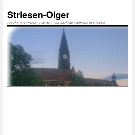
Zum
Inhalt
Striesen-Oiger
springen
Berichte aus Striesen, Blasewitz und Nachbar-Stadtteilen in Dresden