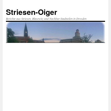
Zum
Inhalt
Striesen-Oiger
springen
Berichte aus Striesen, Blasewitz und Nachbar-Stadtteilen in Dresden