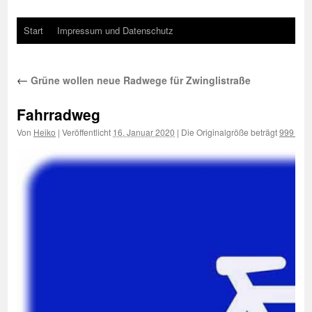
Start
Impressum und Datenschutz
←
Grüne wollen neue Radwege für Zwinglistraße
Fahrradweg
Von
Heiko
|
Veröffentlicht
16. Januar 2020
|
Die Originalgröße beträgt
999 × 6