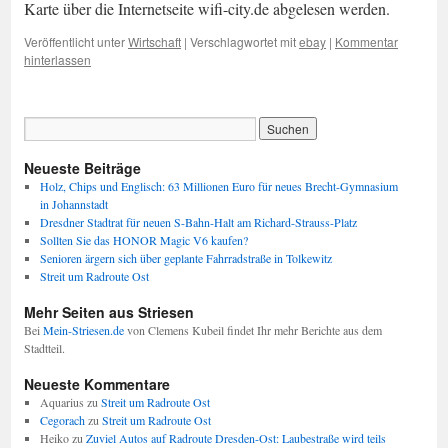
Karte über die Internetseite wifi-city.de abgelesen werden.
Veröffentlicht unter
Wirtschaft
|
Verschlagwortet mit
ebay
|
Kommentar
hinterlassen
Neueste Beiträge
Holz, Chips und Englisch: 63 Millionen Euro für neues Brecht-Gymnasium
in Johannstadt
Dresdner Stadtrat für neuen S-Bahn-Halt am Richard-Strauss-Platz
Sollten Sie das HONOR Magic V6 kaufen?
Senioren ärgern sich über geplante Fahrradstraße in Tolkewitz
Streit um Radroute Ost
Mehr Seiten aus Striesen
Bei
Mein-Striesen.de
von Clemens Kubeil findet Ihr mehr Berichte aus dem
Stadtteil.
Neueste Kommentare
Aquarius
zu
Streit um Radroute Ost
Cegorach
zu
Streit um Radroute Ost
Heiko
zu
Zuviel Autos auf Radroute Dresden-Ost: Laubestraße wird teils