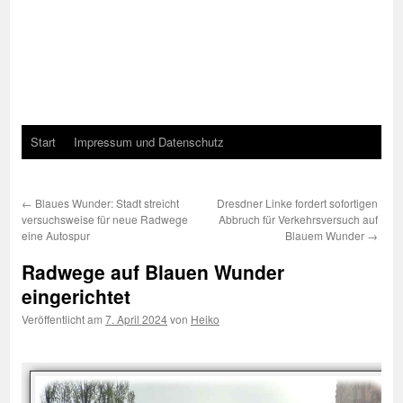
Start
Impressum und Datenschutz
←
Blaues Wunder: Stadt streicht
Dresdner Linke fordert sofortigen
versuchsweise für neue Radwege
Abbruch für Verkehrsversuch auf
eine Autospur
Blauem Wunder
→
Radwege auf Blauen Wunder
eingerichtet
Veröffentlicht am
7. April 2024
von
Heiko