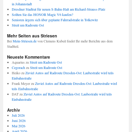
in Johannstadt
Dresdner Stadtrat für neuen S-Bahn-Halt am Richard-Strauss-Platz
Sollten Sie das HONOR Magic V6 kaufen?
Senioren ärgern sich über geplante Fahrradstraße in Tolkewitz
Streit um Radroute Ost
Mehr Seiten aus Striesen
Bei
Mein-Striesen.de
von Clemens Kubeil findet Ihr mehr Berichte aus dem
Stadtteil.
Neueste Kommentare
Aquarius
zu
Streit um Radroute Ost
Cegorach
zu
Streit um Radroute Ost
Heiko
zu
Zuviel Autos auf Radroute Dresden-Ost: Laubestraße wird teils
Einbahnstraße
Frank Meyer
zu
Zuviel Autos auf Radroute Dresden-Ost: Laubestraße wird
teils Einbahnstraße
DAT
zu
Zuviel Autos auf Radroute Dresden-Ost: Laubestraße wird teils
Einbahnstraße
Archiv
Juli 2026
Juni 2026
Mai 2026
April 2026