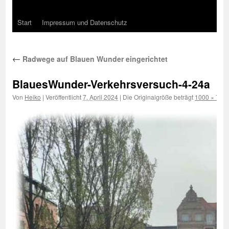
Start
Impressum und Datenschutz
←
Radwege auf Blauen Wunder eingerichtet
BlauesWunder-Verkehrsversuch-4-24a
Von
Heiko
|
Veröffentlicht
7. April 2024
|
Die Originalgröße beträgt
1000 × 750