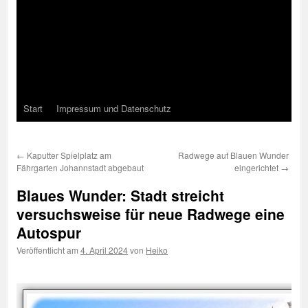
Start
Impressum und Datenschutz
←
Kaputter Spielplatz am
Radwege auf Blauen Wunder
Fährgarten Johannstadt abgebaut
eingerichtet
→
Blaues Wunder: Stadt streicht
versuchsweise für neue Radwege eine
Autospur
Veröffentlicht am
4. April 2024
von
Heiko