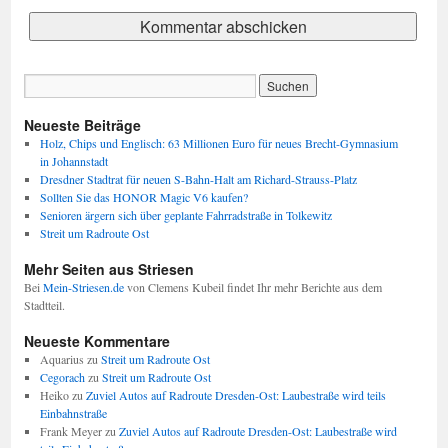
Neueste Beiträge
Holz, Chips und Englisch: 63 Millionen Euro für neues Brecht-Gymnasium
in Johannstadt
Dresdner Stadtrat für neuen S-Bahn-Halt am Richard-Strauss-Platz
Sollten Sie das HONOR Magic V6 kaufen?
Senioren ärgern sich über geplante Fahrradstraße in Tolkewitz
Streit um Radroute Ost
Mehr Seiten aus Striesen
Bei
Mein-Striesen.de
von Clemens Kubeil findet Ihr mehr Berichte aus dem
Stadtteil.
Neueste Kommentare
Aquarius
zu
Streit um Radroute Ost
Cegorach
zu
Streit um Radroute Ost
Heiko
zu
Zuviel Autos auf Radroute Dresden-Ost: Laubestraße wird teils
Einbahnstraße
Frank Meyer
zu
Zuviel Autos auf Radroute Dresden-Ost: Laubestraße wird