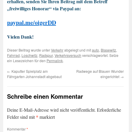
erhalten, senden Sie Ihren Beitrag mit dem Betreff
„freiwilliges Honorar“ via Paypal an:
paypal.me/oigerDD
Vielen Dank!
Dieser Beitrag wurde unter
Verkehr
abgelegt und mit
auto
,
Blasewitz
,
Fahrrad
,
Loschwitz
,
Radspur
,
Verkehrsversuch
verschlagwortet. Setze
ein Lesezeichen für den
Permalink
.
←
Kaputter Spielplatz am
Radwege auf Blauen Wunder
Fährgarten Johannstadt abgebaut
eingerichtet
→
Schreibe einen Kommentar
Deine E-Mail-Adresse wird nicht veröffentlicht.
Erforderliche
*
Felder sind mit
markiert
Kommentar
*