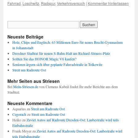
Fahrrad
,
Loschwitz
,
Radspur
,
Verkehrsversuch
|
Kommentar hinterlassen
Neueste Beiträge
Holz, Chips und Englisch: 63 Millionen Euro für neues Brecht-Gymnasium
in Johannstadt
Dresdner Stadtrat für neuen S-Bahn-Halt am Richard-Strauss-Platz
Sollten Sie das HONOR Magic V6 kaufen?
Senioren ärgern sich über geplante Fahrradstraße in Tolkewitz
Streit um Radroute Ost
Mehr Seiten aus Striesen
Bei
Mein-Striesen.de
von Clemens Kubeil findet Ihr mehr Berichte aus dem
Stadtteil.
Neueste Kommentare
Aquarius
zu
Streit um Radroute Ost
Cegorach
zu
Streit um Radroute Ost
Heiko
zu
Zuviel Autos auf Radroute Dresden-Ost: Laubestraße wird teils
Einbahnstraße
Frank Meyer
zu
Zuviel Autos auf Radroute Dresden-Ost: Laubestraße wird
teils Einbahnstraße