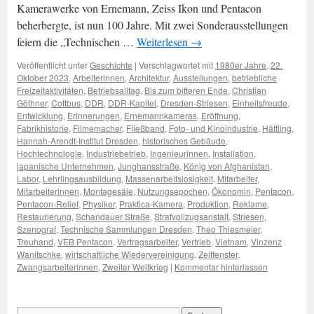
Kamerawerke von Ernemann, Zeiss Ikon und Pentacon
beherbergte, ist nun 100 Jahre. Mit zwei Sonderausstellungen
feiern die „Technischen …
Weiterlesen
→
Veröffentlicht unter
Geschichte
|
Verschlagwortet mit
1980er Jahre
,
22.
Oktober 2023
,
Arbeiterinnen
,
Architektur
,
Ausstellungen
,
betriebliche
Freizeitaktivitäten
,
Betriebsalltag
,
Bis zum bitteren Ende
,
Christian
Göthner
,
Cottbus
,
DDR
,
DDR-Kapitel
,
Dresden-Striesen
,
Einheitsfreude
,
Entwicklung
,
Erinnerungen
,
Ernemannkameras
,
Eröffnung
,
Fabrikhistorie
,
Filmemacher
,
Fließband
,
Foto- und Kinoindustrie
,
Häftling
,
Hannah-Arendt-Institut Dresden
,
historisches Gebäude
,
Hochtechnologie
,
Industriebetrieb
,
Ingenieurinnen
,
Installation
,
japanische Unternehmen
,
Junghansstraße
,
König von Afghanistan
,
Labor
,
Lehrlingsausbildung
,
Massenarbeitslosigkeit
,
Mitarbeiter
,
Mitarbeiterinnen
,
Montagesäle
,
Nutzungsepochen
,
Ökonomin
,
Pentacon
,
Pentacon-Relief
,
Physiker
,
Praktica-Kamera
,
Produktion
,
Reklame
,
Restaurierung
,
Schandauer Straße
,
Strafvollzugsanstalt
,
Striesen
,
Szenograf
,
Technische Sammlungen Dresden
,
Theo Thiesmeier
,
Treuhand
,
VEB Pentacon
,
Vertragsarbeiter
,
Vertrieb
,
Vietnam
,
Vinzenz
Wanitschke
,
wirtschaftliche Wiedervereinigung
,
Zeitfenster
,
Zwangsarbeiterinnen
,
Zweiter Weltkrieg
|
Kommentar hinterlassen