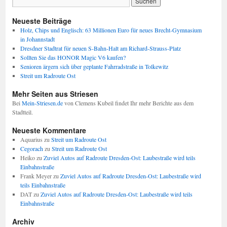
Neueste Beiträge
Holz, Chips und Englisch: 63 Millionen Euro für neues Brecht-Gymnasium
in Johannstadt
Dresdner Stadtrat für neuen S-Bahn-Halt am Richard-Strauss-Platz
Sollten Sie das HONOR Magic V6 kaufen?
Senioren ärgern sich über geplante Fahrradstraße in Tolkewitz
Streit um Radroute Ost
Mehr Seiten aus Striesen
Bei
Mein-Striesen.de
von Clemens Kubeil findet Ihr mehr Berichte aus dem
Stadtteil.
Neueste Kommentare
Aquarius
zu
Streit um Radroute Ost
Cegorach
zu
Streit um Radroute Ost
Heiko
zu
Zuviel Autos auf Radroute Dresden-Ost: Laubestraße wird teils
Einbahnstraße
Frank Meyer
zu
Zuviel Autos auf Radroute Dresden-Ost: Laubestraße wird
teils Einbahnstraße
DAT
zu
Zuviel Autos auf Radroute Dresden-Ost: Laubestraße wird teils
Einbahnstraße
Archiv