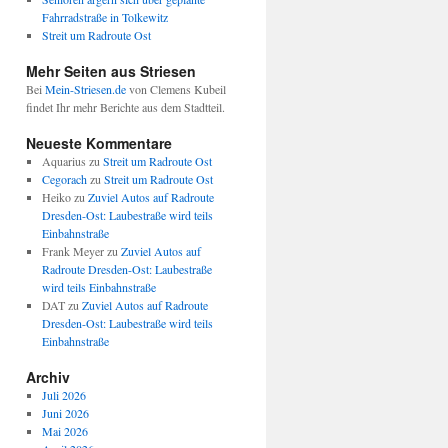
Fahrradstraße in Tolkewitz
Streit um Radroute Ost
Mehr Seiten aus Striesen
Bei
Mein-Striesen.de
von Clemens Kubeil
findet Ihr mehr Berichte aus dem Stadtteil.
Neueste Kommentare
Aquarius
zu
Streit um Radroute Ost
Cegorach
zu
Streit um Radroute Ost
Heiko
zu
Zuviel Autos auf Radroute
Dresden-Ost: Laubestraße wird teils
Einbahnstraße
Frank Meyer
zu
Zuviel Autos auf
Radroute Dresden-Ost: Laubestraße
wird teils Einbahnstraße
DAT
zu
Zuviel Autos auf Radroute
Dresden-Ost: Laubestraße wird teils
Einbahnstraße
Archiv
Juli 2026
Juni 2026
Mai 2026