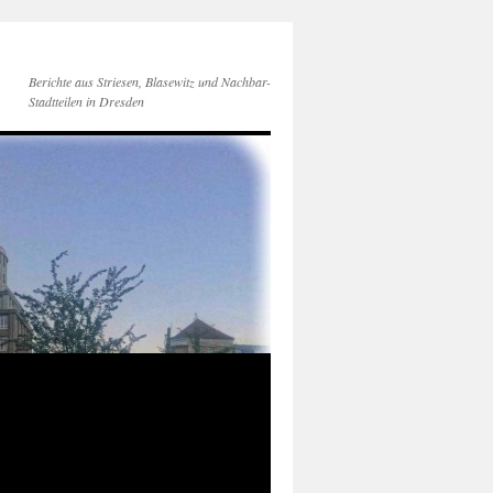
Berichte aus Striesen, Blasewitz und Nachbar-
Stadtteilen in Dresden