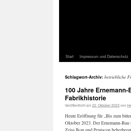
Start
Impressum und Datenschutz
betriebliche Fr
Schlagwort-Archiv:
100 Jahre Ernemann-B
Fabrikhistorie
Veröffentlicht am
22. Oktober 2023
von
He
Heute Eröffnung für „Bis zum bitter
Oktober 2023. Der Ernemann-Bau i
Zeiss Ikon und Pentacon beherbergte