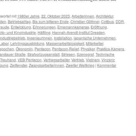
wortet mit
1980er Jahre
,
22. Oktober 2023
,
Arbeiterinnen
,
Architektur
,
äten
,
Betriebsalltag
,
Bis zum bitteren Ende
,
Christian Göthner
,
Cottbus
,
DDR
,
freude
,
Entwicklung
,
Erinnerungen
,
Ernemannkameras
,
Eröffnung
,
oto- und Kinoindustrie
,
Häftling
,
Hannah-Arendt-Institut Dresden
,
Industriebetrieb
,
Ingenieurinnen
,
Installation
,
japanische Unternehmen
,
Labor
,
Lehrlingsausbildung
,
Massenarbeitslosigkeit
,
Mitarbeiter
,
epochen
,
Ökonomin
,
Pentacon
,
Pentacon-Relief
,
Physiker
,
Praktica-Kamera
,
andauer Straße
,
Strafvollzugsanstalt
,
Striesen
,
Szenograf
,
Technische
Treuhand
,
VEB Pentacon
,
Vertragsarbeiter
,
Vertrieb
,
Vietnam
,
Vinzenz
igung
,
Zeitfenster
,
Zwangsarbeiterinnen
,
Zweiter Weltkrieg
|
Kommentar