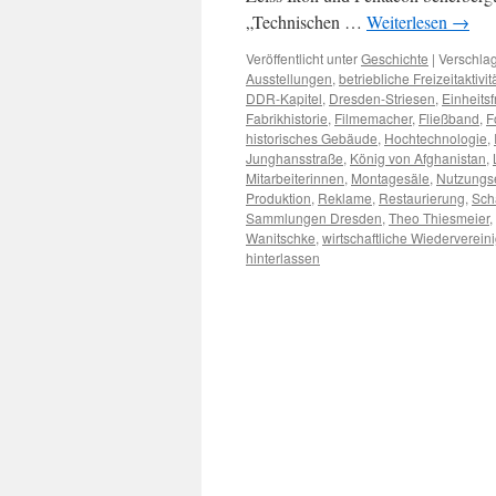
„Technischen …
Weiterlesen
→
Veröffentlicht unter
Geschichte
|
Verschlag
Ausstellungen
,
betriebliche Freizeitaktivit
DDR-Kapitel
,
Dresden-Striesen
,
Einheits
Fabrikhistorie
,
Filmemacher
,
Fließband
,
F
historisches Gebäude
,
Hochtechnologie
,
Junghansstraße
,
König von Afghanistan
,
Mitarbeiterinnen
,
Montagesäle
,
Nutzungs
Produktion
,
Reklame
,
Restaurierung
,
Sch
Sammlungen Dresden
,
Theo Thiesmeier
,
Wanitschke
,
wirtschaftliche Wiederverein
hinterlassen