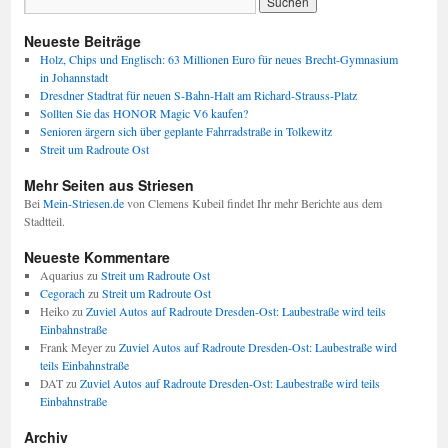
Neueste Beiträge
Holz, Chips und Englisch: 63 Millionen Euro für neues Brecht-Gymnasium
in Johannstadt
Dresdner Stadtrat für neuen S-Bahn-Halt am Richard-Strauss-Platz
Sollten Sie das HONOR Magic V6 kaufen?
Senioren ärgern sich über geplante Fahrradstraße in Tolkewitz
Streit um Radroute Ost
Mehr Seiten aus Striesen
Bei
Mein-Striesen.de
von Clemens Kubeil findet Ihr mehr Berichte aus dem
Stadtteil.
Neueste Kommentare
Aquarius
zu
Streit um Radroute Ost
Cegorach
zu
Streit um Radroute Ost
Heiko
zu
Zuviel Autos auf Radroute Dresden-Ost: Laubestraße wird teils
Einbahnstraße
Frank Meyer
zu
Zuviel Autos auf Radroute Dresden-Ost: Laubestraße wird
teils Einbahnstraße
DAT
zu
Zuviel Autos auf Radroute Dresden-Ost: Laubestraße wird teils
Einbahnstraße
Archiv