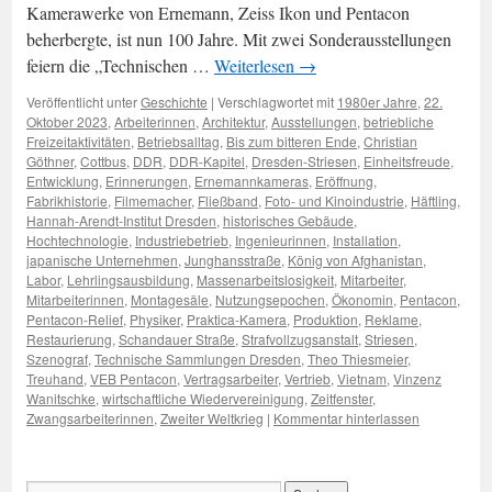
Kamerawerke von Ernemann, Zeiss Ikon und Pentacon
beherbergte, ist nun 100 Jahre. Mit zwei Sonderausstellungen
feiern die „Technischen …
Weiterlesen
→
Veröffentlicht unter
Geschichte
|
Verschlagwortet mit
1980er Jahre
,
22.
Oktober 2023
,
Arbeiterinnen
,
Architektur
,
Ausstellungen
,
betriebliche
Freizeitaktivitäten
,
Betriebsalltag
,
Bis zum bitteren Ende
,
Christian
Göthner
,
Cottbus
,
DDR
,
DDR-Kapitel
,
Dresden-Striesen
,
Einheitsfreude
,
Entwicklung
,
Erinnerungen
,
Ernemannkameras
,
Eröffnung
,
Fabrikhistorie
,
Filmemacher
,
Fließband
,
Foto- und Kinoindustrie
,
Häftling
,
Hannah-Arendt-Institut Dresden
,
historisches Gebäude
,
Hochtechnologie
,
Industriebetrieb
,
Ingenieurinnen
,
Installation
,
japanische Unternehmen
,
Junghansstraße
,
König von Afghanistan
,
Labor
,
Lehrlingsausbildung
,
Massenarbeitslosigkeit
,
Mitarbeiter
,
Mitarbeiterinnen
,
Montagesäle
,
Nutzungsepochen
,
Ökonomin
,
Pentacon
,
Pentacon-Relief
,
Physiker
,
Praktica-Kamera
,
Produktion
,
Reklame
,
Restaurierung
,
Schandauer Straße
,
Strafvollzugsanstalt
,
Striesen
,
Szenograf
,
Technische Sammlungen Dresden
,
Theo Thiesmeier
,
Treuhand
,
VEB Pentacon
,
Vertragsarbeiter
,
Vertrieb
,
Vietnam
,
Vinzenz
Wanitschke
,
wirtschaftliche Wiedervereinigung
,
Zeitfenster
,
Zwangsarbeiterinnen
,
Zweiter Weltkrieg
|
Kommentar hinterlassen