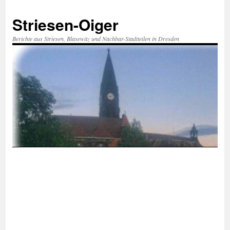
Zum
Inhalt
Striesen-Oiger
springen
Berichte aus Striesen, Blasewitz und Nachbar-Stadtteilen in Dresden