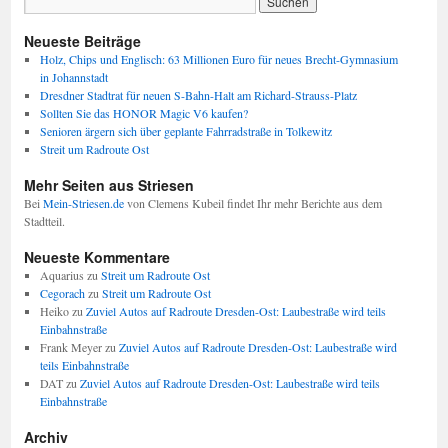
Neueste Beiträge
Holz, Chips und Englisch: 63 Millionen Euro für neues Brecht-Gymnasium
in Johannstadt
Dresdner Stadtrat für neuen S-Bahn-Halt am Richard-Strauss-Platz
Sollten Sie das HONOR Magic V6 kaufen?
Senioren ärgern sich über geplante Fahrradstraße in Tolkewitz
Streit um Radroute Ost
Mehr Seiten aus Striesen
Bei
Mein-Striesen.de
von Clemens Kubeil findet Ihr mehr Berichte aus dem
Stadtteil.
Neueste Kommentare
Aquarius
zu
Streit um Radroute Ost
Cegorach
zu
Streit um Radroute Ost
Heiko
zu
Zuviel Autos auf Radroute Dresden-Ost: Laubestraße wird teils
Einbahnstraße
Frank Meyer
zu
Zuviel Autos auf Radroute Dresden-Ost: Laubestraße wird
teils Einbahnstraße
DAT
zu
Zuviel Autos auf Radroute Dresden-Ost: Laubestraße wird teils
Einbahnstraße
Archiv