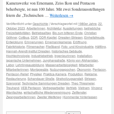
Kamerawerke von Ernemann, Zeiss Ikon und Pentacon
beherbergte, ist nun 100 Jahre. Mit zwei Sonderausstellungen
feiern die „Technischen …
Weiterlesen
→
Veröffentlicht unter
Geschichte
|
Verschlagwortet mit
1980er Jahre
,
22.
Oktober 2023
,
Arbeiterinnen
,
Architektur
,
Ausstellungen
,
betriebliche
Freizeitaktivitäten
,
Betriebsalltag
,
Bis zum bitteren Ende
,
Christian
Göthner
,
Cottbus
,
DDR
,
DDR-Kapitel
,
Dresden-Striesen
,
Einheitsfreude
,
Entwicklung
,
Erinnerungen
,
Ernemannkameras
,
Eröffnung
,
Fabrikhistorie
,
Filmemacher
,
Fließband
,
Foto- und Kinoindustrie
,
Häftling
,
Hannah-Arendt-Institut Dresden
,
historisches Gebäude
,
Hochtechnologie
,
Industriebetrieb
,
Ingenieurinnen
,
Installation
,
japanische Unternehmen
,
Junghansstraße
,
König von Afghanistan
,
Labor
,
Lehrlingsausbildung
,
Massenarbeitslosigkeit
,
Mitarbeiter
,
Mitarbeiterinnen
,
Montagesäle
,
Nutzungsepochen
,
Ökonomin
,
Pentacon
,
Pentacon-Relief
,
Physiker
,
Praktica-Kamera
,
Produktion
,
Reklame
,
Restaurierung
,
Schandauer Straße
,
Strafvollzugsanstalt
,
Striesen
,
Szenograf
,
Technische Sammlungen Dresden
,
Theo Thiesmeier
,
Treuhand
,
VEB Pentacon
,
Vertragsarbeiter
,
Vertrieb
,
Vietnam
,
Vinzenz
Wanitschke
,
wirtschaftliche Wiedervereinigung
,
Zeitfenster
,
Zwangsarbeiterinnen
,
Zweiter Weltkrieg
|
Kommentar hinterlassen