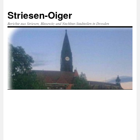
Zum
Inhalt
Striesen-Oiger
springen
Berichte aus Striesen, Blasewitz und Nachbar-Stadtteilen in Dresden