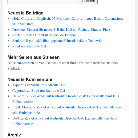
Neueste Beiträge
Holz, Chips und Englisch: 63 Millionen Euro für neues Brecht-Gymnasium
in Johannstadt
Dresdner Stadtrat für neuen S-Bahn-Halt am Richard-Strauss-Platz
Sollten Sie das HONOR Magic V6 kaufen?
Senioren ärgern sich über geplante Fahrradstraße in Tolkewitz
Streit um Radroute Ost
Mehr Seiten aus Striesen
Bei
Mein-Striesen.de
von Clemens Kubeil findet Ihr mehr Berichte aus dem
Stadtteil.
Neueste Kommentare
Aquarius
zu
Streit um Radroute Ost
Cegorach
zu
Streit um Radroute Ost
Heiko
zu
Zuviel Autos auf Radroute Dresden-Ost: Laubestraße wird teils
Einbahnstraße
Frank Meyer
zu
Zuviel Autos auf Radroute Dresden-Ost: Laubestraße wird
teils Einbahnstraße
DAT
zu
Zuviel Autos auf Radroute Dresden-Ost: Laubestraße wird teils
Einbahnstraße
Archiv