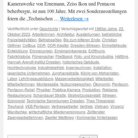
Kamerawerke von Ernemann, Zeiss Ikon und Pentacon
beherbergte, ist nun 100 Jahre. Mit zwei Sonderausstellungen
feiern die „Technischen …
Weiterlesen
→
Veröffentlicht unter
Geschichte
|
Verschlagwortet mit
1980er Jahre
,
22.
Oktober 2023
,
Arbeiterinnen
,
Architektur
,
Ausstellungen
,
betriebliche
Freizeitaktivitäten
,
Betriebsalltag
,
Bis zum bitteren Ende
,
Christian
Göthner
,
Cottbus
,
DDR
,
DDR-Kapitel
,
Dresden-Striesen
,
Einheitsfreude
,
Entwicklung
,
Erinnerungen
,
Ernemannkameras
,
Eröffnung
,
Fabrikhistorie
,
Filmemacher
,
Fließband
,
Foto- und Kinoindustrie
,
Häftling
,
Hannah-Arendt-Institut Dresden
,
historisches Gebäude
,
Hochtechnologie
,
Industriebetrieb
,
Ingenieurinnen
,
Installation
,
japanische Unternehmen
,
Junghansstraße
,
König von Afghanistan
,
Labor
,
Lehrlingsausbildung
,
Massenarbeitslosigkeit
,
Mitarbeiter
,
Mitarbeiterinnen
,
Montagesäle
,
Nutzungsepochen
,
Ökonomin
,
Pentacon
,
Pentacon-Relief
,
Physiker
,
Praktica-Kamera
,
Produktion
,
Reklame
,
Restaurierung
,
Schandauer Straße
,
Strafvollzugsanstalt
,
Striesen
,
Szenograf
,
Technische Sammlungen Dresden
,
Theo Thiesmeier
,
Treuhand
,
VEB Pentacon
,
Vertragsarbeiter
,
Vertrieb
,
Vietnam
,
Vinzenz
Wanitschke
,
wirtschaftliche Wiedervereinigung
,
Zeitfenster
,
Zwangsarbeiterinnen
,
Zweiter Weltkrieg
|
Kommentar hinterlassen