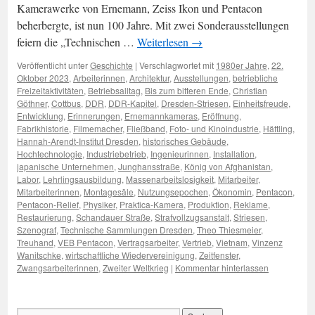
Kamerawerke von Ernemann, Zeiss Ikon und Pentacon
beherbergte, ist nun 100 Jahre. Mit zwei Sonderausstellungen
feiern die „Technischen …
Weiterlesen
→
Veröffentlicht unter
Geschichte
|
Verschlagwortet mit
1980er Jahre
,
22.
Oktober 2023
,
Arbeiterinnen
,
Architektur
,
Ausstellungen
,
betriebliche
Freizeitaktivitäten
,
Betriebsalltag
,
Bis zum bitteren Ende
,
Christian
Göthner
,
Cottbus
,
DDR
,
DDR-Kapitel
,
Dresden-Striesen
,
Einheitsfreude
,
Entwicklung
,
Erinnerungen
,
Ernemannkameras
,
Eröffnung
,
Fabrikhistorie
,
Filmemacher
,
Fließband
,
Foto- und Kinoindustrie
,
Häftling
,
Hannah-Arendt-Institut Dresden
,
historisches Gebäude
,
Hochtechnologie
,
Industriebetrieb
,
Ingenieurinnen
,
Installation
,
japanische Unternehmen
,
Junghansstraße
,
König von Afghanistan
,
Labor
,
Lehrlingsausbildung
,
Massenarbeitslosigkeit
,
Mitarbeiter
,
Mitarbeiterinnen
,
Montagesäle
,
Nutzungsepochen
,
Ökonomin
,
Pentacon
,
Pentacon-Relief
,
Physiker
,
Praktica-Kamera
,
Produktion
,
Reklame
,
Restaurierung
,
Schandauer Straße
,
Strafvollzugsanstalt
,
Striesen
,
Szenograf
,
Technische Sammlungen Dresden
,
Theo Thiesmeier
,
Treuhand
,
VEB Pentacon
,
Vertragsarbeiter
,
Vertrieb
,
Vietnam
,
Vinzenz
Wanitschke
,
wirtschaftliche Wiedervereinigung
,
Zeitfenster
,
Zwangsarbeiterinnen
,
Zweiter Weltkrieg
|
Kommentar hinterlassen