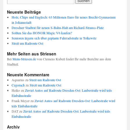
Neueste Beiträge
Holz, Chips und Englisch: 63 Millionen Euro für neues Brecht-Gymnasium
in Johannstadt
Dresdner Stadtrat für neuen S-Bahn-Halt am Richard-Strauss-Platz
Sollten Sie das HONOR Magic V6 kaufen?
Senioren ärgern sich über geplante Fahrradstraße in Tolkewitz
Streit um Radroute Ost
Mehr Seiten aus Striesen
Bei
Mein-Striesen.de
von Clemens Kubeil findet Ihr mehr Berichte aus dem
Stadtteil.
Neueste Kommentare
Aquarius
zu
Streit um Radroute Ost
Cegorach
zu
Streit um Radroute Ost
Heiko
zu
Zuviel Autos auf Radroute Dresden-Ost: Laubestraße wird teils
Einbahnstraße
Frank Meyer
zu
Zuviel Autos auf Radroute Dresden-Ost: Laubestraße wird
teils Einbahnstraße
DAT
zu
Zuviel Autos auf Radroute Dresden-Ost: Laubestraße wird teils
Einbahnstraße
Archiv