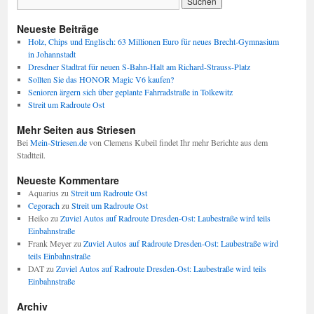
Neueste Beiträge
Holz, Chips und Englisch: 63 Millionen Euro für neues Brecht-Gymnasium
in Johannstadt
Dresdner Stadtrat für neuen S-Bahn-Halt am Richard-Strauss-Platz
Sollten Sie das HONOR Magic V6 kaufen?
Senioren ärgern sich über geplante Fahrradstraße in Tolkewitz
Streit um Radroute Ost
Mehr Seiten aus Striesen
Bei
Mein-Striesen.de
von Clemens Kubeil findet Ihr mehr Berichte aus dem
Stadtteil.
Neueste Kommentare
Aquarius
zu
Streit um Radroute Ost
Cegorach
zu
Streit um Radroute Ost
Heiko
zu
Zuviel Autos auf Radroute Dresden-Ost: Laubestraße wird teils
Einbahnstraße
Frank Meyer
zu
Zuviel Autos auf Radroute Dresden-Ost: Laubestraße wird
teils Einbahnstraße
DAT
zu
Zuviel Autos auf Radroute Dresden-Ost: Laubestraße wird teils
Einbahnstraße
Archiv