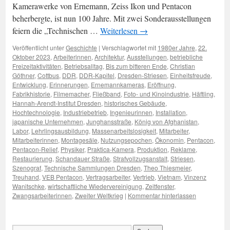
Kamerawerke von Ernemann, Zeiss Ikon und Pentacon
beherbergte, ist nun 100 Jahre. Mit zwei Sonderausstellungen
feiern die „Technischen …
Weiterlesen
→
Veröffentlicht unter
Geschichte
|
Verschlagwortet mit
1980er Jahre
,
22.
Oktober 2023
,
Arbeiterinnen
,
Architektur
,
Ausstellungen
,
betriebliche
Freizeitaktivitäten
,
Betriebsalltag
,
Bis zum bitteren Ende
,
Christian
Göthner
,
Cottbus
,
DDR
,
DDR-Kapitel
,
Dresden-Striesen
,
Einheitsfreude
,
Entwicklung
,
Erinnerungen
,
Ernemannkameras
,
Eröffnung
,
Fabrikhistorie
,
Filmemacher
,
Fließband
,
Foto- und Kinoindustrie
,
Häftling
,
Hannah-Arendt-Institut Dresden
,
historisches Gebäude
,
Hochtechnologie
,
Industriebetrieb
,
Ingenieurinnen
,
Installation
,
japanische Unternehmen
,
Junghansstraße
,
König von Afghanistan
,
Labor
,
Lehrlingsausbildung
,
Massenarbeitslosigkeit
,
Mitarbeiter
,
Mitarbeiterinnen
,
Montagesäle
,
Nutzungsepochen
,
Ökonomin
,
Pentacon
,
Pentacon-Relief
,
Physiker
,
Praktica-Kamera
,
Produktion
,
Reklame
,
Restaurierung
,
Schandauer Straße
,
Strafvollzugsanstalt
,
Striesen
,
Szenograf
,
Technische Sammlungen Dresden
,
Theo Thiesmeier
,
Treuhand
,
VEB Pentacon
,
Vertragsarbeiter
,
Vertrieb
,
Vietnam
,
Vinzenz
Wanitschke
,
wirtschaftliche Wiedervereinigung
,
Zeitfenster
,
Zwangsarbeiterinnen
,
Zweiter Weltkrieg
|
Kommentar hinterlassen