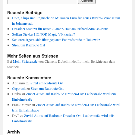
Neueste Beiträge
Holz, Chips und Englisch: 63 Millionen Euro für neues Brecht-Gymnasium
in Johannstadt
Dresdner Stadtrat für neuen S-Bahn-Halt am Richard-Strauss-Platz
Sollten Sie das HONOR Magic V6 kaufen?
Senioren ärgern sich über geplante Fahrradstraße in Tolkewitz
Streit um Radroute Ost
Mehr Seiten aus Striesen
Bei
Mein-Striesen.de
von Clemens Kubeil findet Ihr mehr Berichte aus dem
Stadtteil.
Neueste Kommentare
Aquarius
zu
Streit um Radroute Ost
Cegorach
zu
Streit um Radroute Ost
Heiko
zu
Zuviel Autos auf Radroute Dresden-Ost: Laubestraße wird teils
Einbahnstraße
Frank Meyer
zu
Zuviel Autos auf Radroute Dresden-Ost: Laubestraße wird
teils Einbahnstraße
DAT
zu
Zuviel Autos auf Radroute Dresden-Ost: Laubestraße wird teils
Einbahnstraße
Archiv