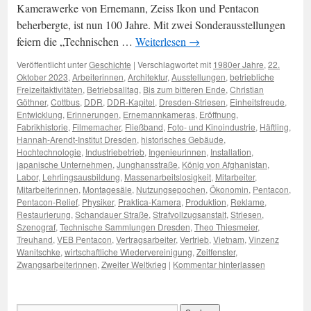
Kamerawerke von Ernemann, Zeiss Ikon und Pentacon
beherbergte, ist nun 100 Jahre. Mit zwei Sonderausstellungen
feiern die „Technischen …
Weiterlesen
→
Veröffentlicht unter
Geschichte
|
Verschlagwortet mit
1980er Jahre
,
22.
Oktober 2023
,
Arbeiterinnen
,
Architektur
,
Ausstellungen
,
betriebliche
Freizeitaktivitäten
,
Betriebsalltag
,
Bis zum bitteren Ende
,
Christian
Göthner
,
Cottbus
,
DDR
,
DDR-Kapitel
,
Dresden-Striesen
,
Einheitsfreude
,
Entwicklung
,
Erinnerungen
,
Ernemannkameras
,
Eröffnung
,
Fabrikhistorie
,
Filmemacher
,
Fließband
,
Foto- und Kinoindustrie
,
Häftling
,
Hannah-Arendt-Institut Dresden
,
historisches Gebäude
,
Hochtechnologie
,
Industriebetrieb
,
Ingenieurinnen
,
Installation
,
japanische Unternehmen
,
Junghansstraße
,
König von Afghanistan
,
Labor
,
Lehrlingsausbildung
,
Massenarbeitslosigkeit
,
Mitarbeiter
,
Mitarbeiterinnen
,
Montagesäle
,
Nutzungsepochen
,
Ökonomin
,
Pentacon
,
Pentacon-Relief
,
Physiker
,
Praktica-Kamera
,
Produktion
,
Reklame
,
Restaurierung
,
Schandauer Straße
,
Strafvollzugsanstalt
,
Striesen
,
Szenograf
,
Technische Sammlungen Dresden
,
Theo Thiesmeier
,
Treuhand
,
VEB Pentacon
,
Vertragsarbeiter
,
Vertrieb
,
Vietnam
,
Vinzenz
Wanitschke
,
wirtschaftliche Wiedervereinigung
,
Zeitfenster
,
Zwangsarbeiterinnen
,
Zweiter Weltkrieg
|
Kommentar hinterlassen