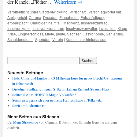
der Kanzlei „Flöther …
Weiterlesen
→
Veröffentlicht unter
Stadtentwicklung
,
Wirtschaft
|
Verschlagwortet mit
Amtsgericht
,
Corona
,
Dresden
,
Einnahmen
,
Entschädigung
,
erbbaupacht
,
Gläubiger
,
heimfall
,
Insolvenz
,
Insolvenzantrag
,
Insolvenzgeld
,
Insolvenzverfahren
,
Insolvenzverwalter
,
Investition
,
Klage
,
Krise
,
Lingnerschloss
,
Miete
,
pleite
,
Sachsen Gastronomie
,
Sanierung
,
Schuldendienst
,
Spenden
,
Verein
|
Kommentar hinterlassen
Neueste Beiträge
Holz, Chips und Englisch: 63 Millionen Euro für neues Brecht-Gymnasium
in Johannstadt
Dresdner Stadtrat für neuen S-Bahn-Halt am Richard-Strauss-Platz
Sollten Sie das HONOR Magic V6 kaufen?
Senioren ärgern sich über geplante Fahrradstraße in Tolkewitz
Streit um Radroute Ost
Mehr Seiten aus Striesen
Bei
Mein-Striesen.de
von Clemens Kubeil findet Ihr mehr Berichte aus dem
Stadtteil.